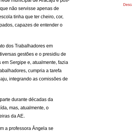
 rede municipal de Aracaju e pós-
Desca
 que não servisse apenas de
cola tinha que ter cheiro, cor,
pados, capazes de entender o
cato dos Trabalhadores em
iversas gestões e o presidiu de
s em Sergipe e, atualmente, fazia
rabalhadores, cumpria a tarefa
caju, integrando as comissões de
z parte durante décadas da
ída, mas, atualmente, o
leiras da AE.
m a professora Ângela se