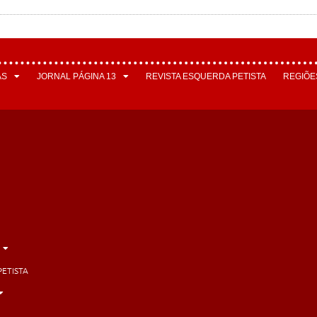
AS
JORNAL PÁGINA 13
REVISTA ESQUERDA PETISTA
REGIÕE
PETISTA