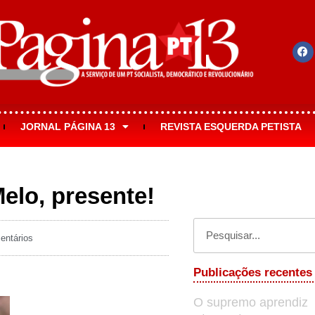
JORNAL PÁGINA 13
REVISTA ESQUERDA PETISTA
elo, presente!
ntários
Publicações recentes
O supremo aprendiz