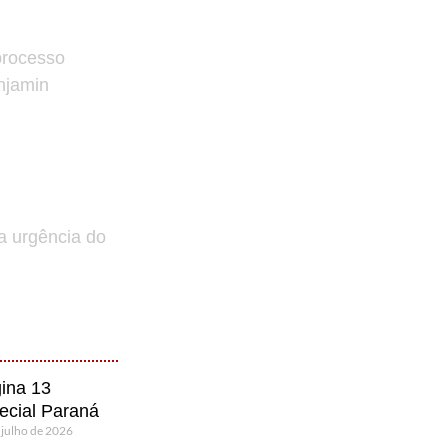
processo
enjamin
a urgência do
ina 13
ecial Paraná
 julho de 2026