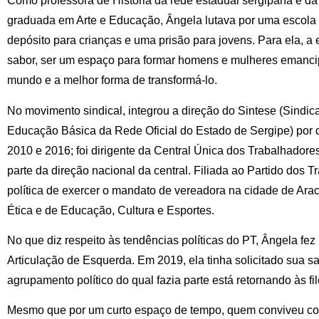
Como professora de História da rede estadual sergipana e da
graduada em Arte e Educação, Ângela lutava por uma escola
depósito para crianças e uma prisão para jovens. Para ela, a es
sabor, ser um espaço para formar homens e mulheres emanci
mundo e a melhor forma de transformá-lo.
No movimento sindical, integrou a direção do Sintese (Sindi
Educação Básica da Rede Oficial do Estado de Sergipe) por d
2010 e 2016; foi dirigente da Central Única dos Trabalhadore
parte da direção nacional da central. Filiada ao Partido dos T
política de exercer o mandato de vereadora na cidade de Ara
Ética e de Educação, Cultura e Esportes.
No que diz respeito às tendências políticas do PT, Ângela fe
Articulação de Esquerda. Em 2019, ela tinha solicitado sua sa
agrupamento político do qual fazia parte está retornando às fi
Mesmo que por um curto espaço de tempo, quem conviveu co