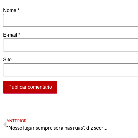
Nome
*
E-mail
*
Site
ANTERIOR
“Nosso lugar sempre será nas ruas”, diz secretária-geral da CUT/RN