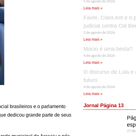
5 de agosto de 2026
Leia mais »
Favre, Clara Ant e o 
judicial contra Cid B
5 de agosto de 2026
Leia mais »
Múcio é uma besta?
4 de agosto de 2026
Leia mais »
O discurso de Lula e 
futuro
4 de agosto de 2026
Leia mais »
Jornal Página 13
cial brasileiros e o parlamento
que dedicou grande parte de seus
Pág
esp
27 de