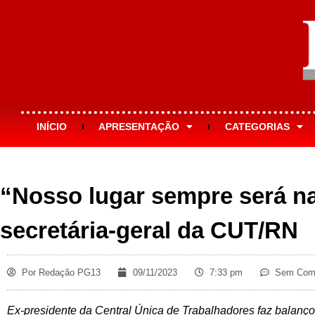
INÍCIO
APRESENTAÇÃO
CATEGORIAS
“Nosso lugar sempre será na
secretária-geral da CUT/RN
Por
Redação PG13
09/11/2023
7:33 pm
Sem Come
Ex-presidente da Central Única de Trabalhadores faz balanç