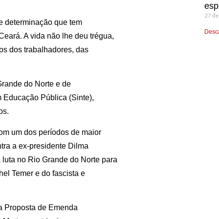
esp
27 de
 e determinação que tem
Desca
eará. A vida não lhe deu trégua,
tos dos trabalhadores, das
Grande do Norte e de
 Educação Pública (Sinte),
os.
com um dos períodos de maior
ntra a ex-presidente Dilma
a luta no Rio Grande do Norte para
el Temer e do fascista e
a a Proposta de Emenda