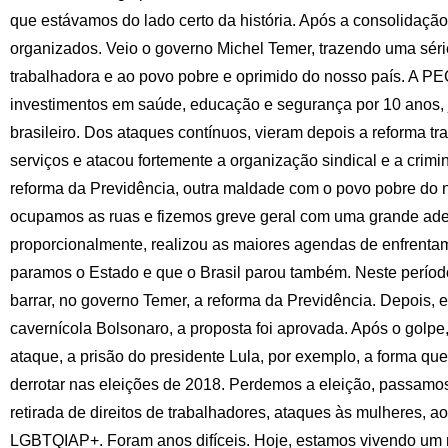
que estávamos do lado certo da história. Após a consolidaçã
organizados. Veio o governo Michel Temer, trazendo uma séri
trabalhadora e ao povo pobre e oprimido do nosso país. A P
investimentos em saúde, educação e segurança por 10 anos, j
brasileiro. Dos ataques contínuos, vieram depois a reforma tr
serviços e atacou fortemente a organização sindical e a crim
reforma da Previdência, outra maldade com o povo pobre do no
ocupamos as ruas e fizemos greve geral com uma grande ade
proporcionalmente, realizou as maiores agendas de enfrenta
paramos o Estado e que o Brasil parou também. Neste períod
barrar, no governo Temer, a reforma da Previdência. Depois,
cavernícola Bolsonaro, a proposta foi aprovada. Após o gol
ataque, a prisão do presidente Lula, por exemplo, a forma que
derrotar nas eleições de 2018. Perdemos a eleição, passamo
retirada de direitos de trabalhadores, ataques às mulheres, a
LGBTQIAP+. Foram anos difíceis. Hoje, estamos vivendo u