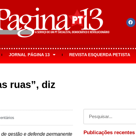
JORNAL PÁGINA 13
REVISTA ESQUERDA PETISTA
s ruas”, diz
ntários
Publicações recentes
o de gestão e defende permanente