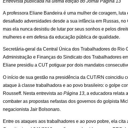
Entrevista publicada na última edição do Jornal Página 13
A professora Eliane Bandeira é uma mulher de coragem, luta
desafiado adversidades desde a sua infância em Russas, no C
mas ela nunca desistiu de lutar por seus sonhos e pelos direi
mulheres e em defesa da educação pública de qualidade.
Secretária-geral da Central Única dos Trabalhadores do Rio 
Administração e Finanças do Sindicato dos Trabalhadores em
Eliane presidiu a CUT potiguar por dois mandatos consecutiv
O início de sua gestão na presidência da CUT/RN coincidiu 
ataque à classe trabalhadora e ao povo brasileiro: o golpe co
Rousseff. Nesta entrevista ao
Página 13
, a educadora relata 
combater as propostas nefastas dos governos do golpista Mich
negacionista Jair Bolsonaro.
Entre os ataques aos trabalhadores e ao povo pobre, ela cit