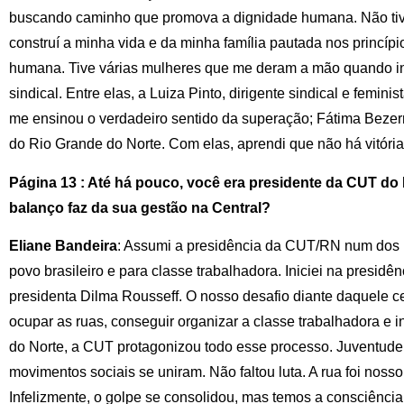
buscando caminho que promova a dignidade humana. Não tiv
construí a minha vida e da minha família pautada nos princípi
humana. Tive várias mulheres que me deram a mão quando in
sindical. Entre elas, a Luiza Pinto, dirigente sindical e femini
me ensinou o verdadeiro sentido da superação; Fátima Bezer
do Rio Grande do Norte. Com elas, aprendi que não há vitória
Página 13 : Até há pouco, você era presidente da CUT do
balanço faz da sua gestão na Central?
Eliane Bandeira
: Assumi a presidência da CUT/RN num dos 
povo brasileiro e para classe trabalhadora. Iniciei na presid
presidenta Dilma Rousseff. O nosso desafio diante daquele cen
ocupar as ruas, conseguir organizar a classe trabalhadora e in
do Norte, a CUT protagonizou todo esse processo. Juventude,
movimentos sociais se uniram. Não faltou luta. A rua foi nosso
Infelizmente, o golpe se consolidou, mas temos a consciência 