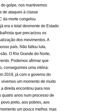
o do golpe, nos mantivemos
e de ataques à classe
EC da morte congelou
á era o total desmonte do Estado
abalhista que precarizou os
inalização dos movimentos. A
sso país. Não faltou luta,
são. O Rio Grande do Norte,
mento. Podemos afirmar que
o, conseguimos uma vitória:
 em 2019, já com o governo do
pe, vivemos um momento de muito
 a direita encontrou para nos
s quatro anos num processo de
o povo preto, aos pobres, aos
m momento um pouco melhor, mas