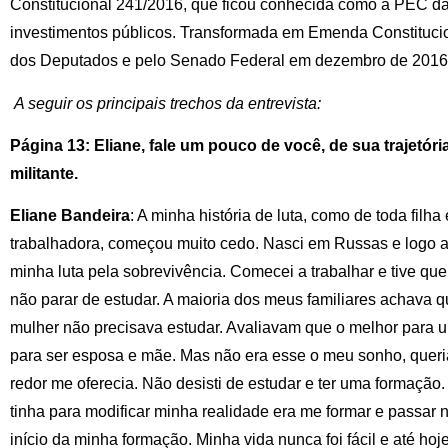
Constitucional 241/2016, que ficou conhecida como a PEC da 
investimentos públicos. Transformada em Emenda Constitucio
dos Deputados e pelo Senado Federal em dezembro de 2016
A seguir os principais trechos da entrevista:
Página 13: Eliane, fale um pouco de você, de sua trajetória
militante.
Eliane Bandeira
: A minha história de luta, como de toda filha 
trabalhadora, começou muito cedo. Nasci em Russas e logo a
minha luta pela sobrevivência. Comecei a trabalhar e tive que
não parar de estudar. A maioria dos meus familiares achava q
mulher não precisava estudar. Avaliavam que o melhor para u
para ser esposa e mãe. Mas não era esse o meu sonho, quer
redor me oferecia. Não desisti de estudar e ter uma formação
tinha para modificar minha realidade era me formar e passar 
início da minha formação. Minha vida nunca foi fácil e até ho