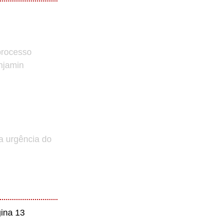
processo
enjamin
a urgência do
ina 13