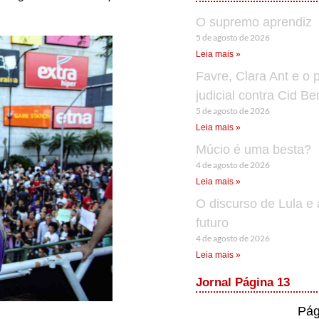
O supremo aprendiz
5 de agosto de 2026
Leia mais »
Favre, Clara Ant e o 
judicial contra Cid B
5 de agosto de 2026
Leia mais »
Múcio é uma besta?
4 de agosto de 2026
Leia mais »
O discurso de Lula e 
futuro
4 de agosto de 2026
Leia mais »
Jornal Página 13
Pág