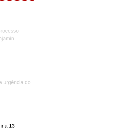
processo
enjamin
a urgência do
ina 13