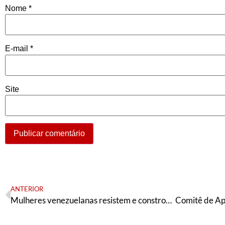
Nome
*
E-mail
*
Site
ANTERIOR
Mulheres venezuelanas resistem e constroem caminhos pela liberdade de Cilia e Maduro