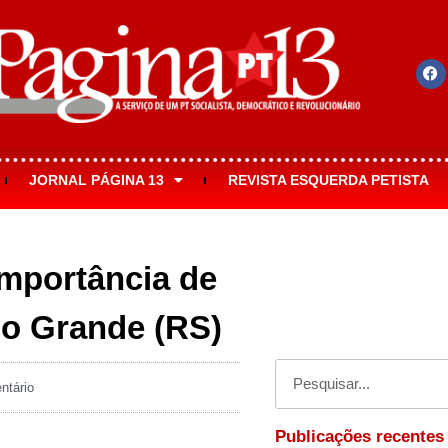
JORNAL PÁGINA 13
REVISTA ESQUERDA PETISTA
importância de
io Grande (RS)
tário
Publicações recentes