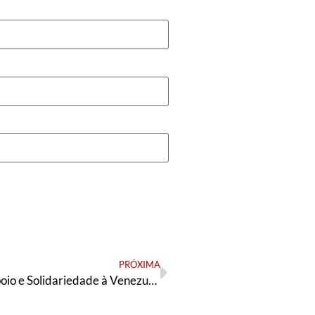
PRÓXIMA
Comitê de Apoio e Solidariedade à Venezuela é lançado em Porto Alegre