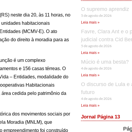
O supremo aprendiz
(RS) neste dia 20, às 11 horas, no
5 de agosto de 2026
Leia mais »
 unidades habitacionais
Favre, Clara Ant e o 
 Entidades (MCMV-E). O ato
judicial contra Cid B
zação do direito à moradia para as
5 de agosto de 2026
Leia mais »
Junção é um complexo
Múcio é uma besta?
4 de agosto de 2026
tamentos e 156 casas térreas. O
Leia mais »
 Vida – Entidades, modalidade do
O discurso de Lula e 
ooperativas Habitacionais
futuro
área cedida pelo patrimônio da
4 de agosto de 2026
Leia mais »
tórica dos movimentos sociais por
Jornal Página 13
pela Moradia (MNLM), que
Pág
o empreendimento foi construído