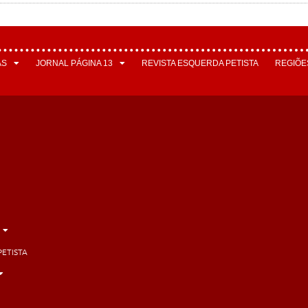
AS
JORNAL PÁGINA 13
REVISTA ESQUERDA PETISTA
REGIÕE
PETISTA