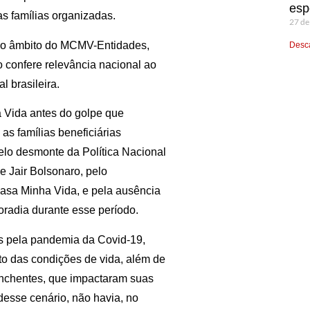
esp
s famílias organizadas.
27 de
no âmbito do MCMV-Entidades,
Desca
 confere relevância nacional ao
l brasileira.
a Vida antes do golpe que
as famílias beneficiárias
elo desmonte da Política Nacional
e Jair Bolsonaro, pelo
asa Minha Vida, e pela ausência
moradia durante esse período.
as pela pandemia da Covid-19,
to das condições de vida, além de
enchentes, que impactaram suas
desse cenário, não havia, no