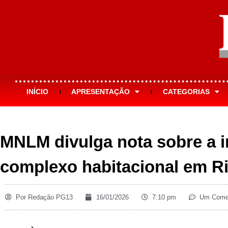
INÍCIO
APRESENTAÇÃO
CATEGORIAS
MNLM divulga nota sobre a 
complexo habitacional em R
Por
Redação PG13
16/01/2026
7:10 pm
Um Comen