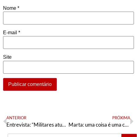
Nome
*
E-mail
*
Site
ANTERIOR
PRÓXIMA
Entrevista: “Militares atuaram em 8 de janeiro por omissão e também por ação”, diz historiador
Marta: uma coisa é uma coisa, outra coisa é outra coisa