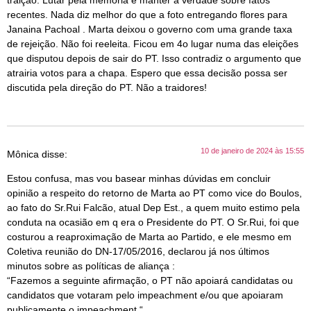
recentes. Nada diz melhor do que a foto entregando flores para
Janaina Pachoal . Marta deixou o governo com uma grande taxa
de rejeição. Não foi reeleita. Ficou em 4o lugar numa das eleições
que disputou depois de sair do PT. Isso contradiz o argumento que
atrairia votos para a chapa. Espero que essa decisão possa ser
discutida pela direção do PT. Não a traidores!
10 de janeiro de 2024 às 15:55
Mônica
disse:
Estou confusa, mas vou basear minhas dúvidas em concluir
opinião a respeito do retorno de Marta ao PT como vice do Boulos,
ao fato do Sr.Rui Falcão, atual Dep Est., a quem muito estimo pela
conduta na ocasião em q era o Presidente do PT. O Sr.Rui, foi que
costurou a reaproximação de Marta ao Partido, e ele mesmo em
Coletiva reunião do DN-17/05/2016, declarou já nos últimos
minutos sobre as políticas de aliança :
“Fazemos a seguinte afirmação, o PT não apoiará candidatas ou
candidatos que votaram pelo impeachment e/ou que apoiaram
publicamente o impeachment “.