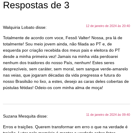
Respostas de 3
12 de janeiro de 2024 às 20:40
Walquiria Lobato
disse:
Totalmente de acordo com voce, Fessô Valter! Nossa, pra lá de
totalmente! Sou meio jovem ainda, não filiada ao PT e, de
esquerda por criação recebida dos meus pais e eleitora do PT
desde a minha primeira vez! Jamais na minha vida perdoarei
nenhum dos traidores do nosso País, nenhum! Estes seres
desprezíveis, sem caráter, sem moral, sem sangue verde-amarelo
nas veias, que jogaram décadas da vida pregressa e futura do
nosso Brasilsão no lixo, a estes, desejo as caras deles cobertas de
pústulas fétidas! Odeio-os com minha alma de moça!
11 de janeiro de 2024 às 09:40
Suzana Mesquita
disse:
Erros e traições. Querem transformar em erro o que na verdade é
traição. Lutar pela memória é manter a verdade sobre fatos