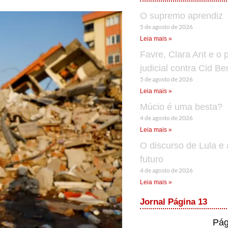
O supremo aprendiz
5 de agosto de 2026
Leia mais »
Favre, Clara Ant e o 
judicial contra Cid B
5 de agosto de 2026
Leia mais »
Múcio é uma besta?
4 de agosto de 2026
Leia mais »
O discurso de Lula e 
futuro
4 de agosto de 2026
Leia mais »
Jornal Página 13
Pág