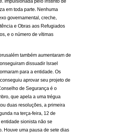
. Impulsionada pelo instinto de
aza em toda parte. Nenhuma
lexo governamental, creche,
stência e Obras aos Refugiados
, e o número de vítimas
m Jerusalém também aumentaram de
nseguiram dissuadir Israel
formaram para a entidade. Os
conseguiu aprovar seu projeto de
 Conselho de Segurança é o
mbro, que apela a uma trégua
ou duas resoluções, a primeira
unda na terça-feira, 12 de
 entidade sionista não se
o. Houve uma pausa de sete dias