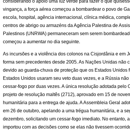
considerando o apoio uma luz verde para fazer o que quisesse
vingança, a força aérea começou a bombardear o povo de G
escola, hospital, agência internacional, clínica médica, comp
centros de abrigo ou armazéns da Agência Palestina de Assi
Palestinos (UNRWA) permaneceram sem serem bombardeados
começou a aumentar no dia seguinte.
As incursões e a violência dos colonos na Cisjordânia e e
forma sem precedentes desde 2005. As Nações Unidas não co
devido ao guarda-chuva de proteção que os Estados Unidos 
Estados Unidos usaram seu veto duas vezes, e a Rússia não 
cessar-fogo por duas vezes. A única resolução adotada pelo
projeto de resolução maltês (2712), aprovado em 15 de nove
humanitária para a entrega de ajuda. A Assembleia Geral adot
em 26 de outubro, apelando a uma trégua humanitária, e a seg
dezembro, solicitando um cessar-fogo imediato. No entanto, a
importou com as decisões como se elas não tivessem ocorrid