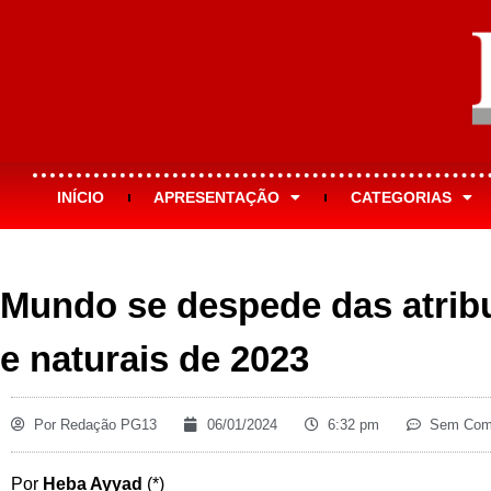
INÍCIO
APRESENTAÇÃO
CATEGORIAS
Mundo se despede das atribu
e naturais de 2023
Por
Redação PG13
06/01/2024
6:32 pm
Sem Come
Por
Heba Ayyad
(*)