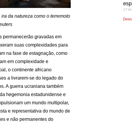
esp
27 de
a ira da natureza como o terremoto
Desca
euters
as permanecerão gravadas em
ouxeram suas complexidades para
ram na fase de estagnação, como
taram em complexidade e
bal, o continente africano
es a livrarem-se do legado do
os. A guerra ucraniana também
m da hegemonia estadunidense e
impulsionam um mundo multipolar,
usta e representativa do mundo de
tes e não permanentes do