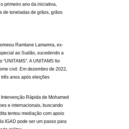
 primeiro ano da iniciativa,
 de toneladas de grãos, grãos
 nomeou Ramtane Lamamra, ex-
especial ao Sudão, sucedendo a
ssão “UNITAMS”. A UNITAMS foi
gime civil. Em dezembro de 2022,
s três anos após eleições
 de Intervenção Rápida de Mohamed
bes e internacionais, buscando
udita tentou mediação com apoio
ela IGAD pode ser um passo para