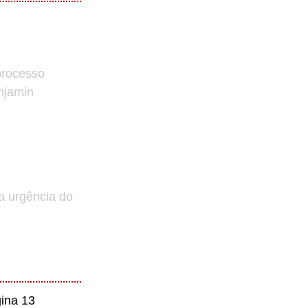
processo
enjamin
a urgência do
ina 13