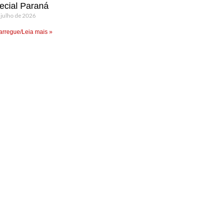
ecial Paraná
 julho de 2026
rregue/Leia mais »