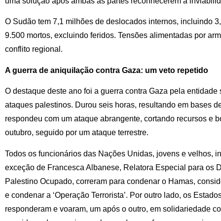
uma solução após ambas as partes reconhecerem a inviabilida
O Sudão tem 7,1 milhões de deslocados internos, incluindo 3,
9.500 mortos, excluindo feridos. Tensões alimentadas por arma
conflito regional.
A guerra de aniquilação contra Gaza: um veto repetido
O destaque deste ano foi a guerra contra Gaza pela entidade 
ataques palestinos. Durou seis horas, resultando em bases des
respondeu com um ataque abrangente, cortando recursos e 
outubro, seguido por um ataque terrestre.
Todos os funcionários das Nações Unidas, jovens e velhos, in
exceção de Francesca Albanese, Relatora Especial para os Di
Palestino Ocupado, correram para condenar o Hamas, conside
e condenar a ‘Operação Terrorista’. Por outro lado, os Estad
responderam e voaram, um após o outro, em solidariedade com