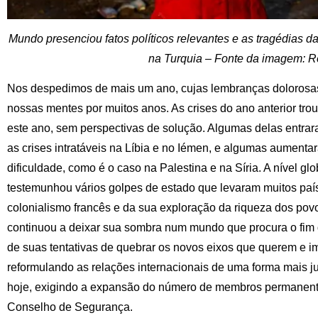
Mundo presenciou fatos políticos relevantes e as tragédias d
na Turquia – Fonte da imagem: R
Nos despedimos de mais um ano, cujas lembranças doloros
nossas mentes por muitos anos. As crises do ano anterior tr
este ano, sem perspectivas de solução. Algumas delas entra
as crises intratáveis na Líbia e no Iémen, e algumas aumen
dificuldade, como é o caso na Palestina e na Síria. A nível glo
testemunhou vários golpes de estado que levaram muitos país
colonialismo francês e da sua exploração da riqueza dos pov
continuou a deixar sua sombra num mundo que procura o fi
de suas tentativas de quebrar os novos eixos que querem e 
reformulando as relações internacionais de uma forma mais j
hoje, exigindo a expansão do número de membros permanen
Conselho de Segurança.