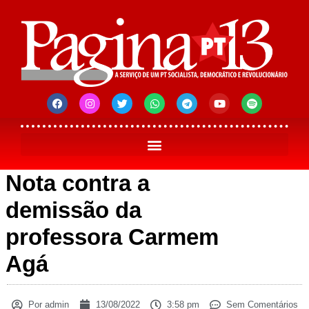
Nota contra a
demissão da
professora Carmem
Agá
Por
admin
13/08/2022
3:58 pm
Sem Comentários