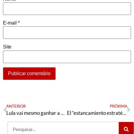
E-mail
*
Site
ANTERIOR
PRÓXIMA
Lula vai mesmo ganhar a eleição? Uma análise da última pesquisa Genial/Quaest
El “estancamiento estratégico” entre Estados Unidos y China