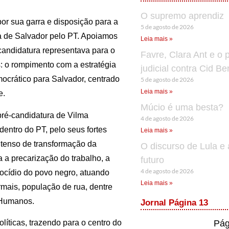
O supremo aprendiz
or sua garra e disposição para a
5 de agosto de 2026
a de Salvador pelo PT. Apoiamos
Leia mais »
andidatura representava para o
Favre, Clara Ant e o 
: o rompimento com a estratégia
judicial contra Cid B
ocrático para Salvador, centrado
5 de agosto de 2026
Leia mais »
e.
Múcio é uma besta?
pré-candidatura de Vilma
4 de agosto de 2026
entro do PT, pelo seus fortes
Leia mais »
intenso de transformação da
O discurso de Lula e 
 a precarização do trabalho, a
futuro
4 de agosto de 2026
ocídio do povo negro, atuando
Leia mais »
rmais, população de rua, dentre
s Humanos.
Jornal Página 13
Pág
líticas, trazendo para o centro do