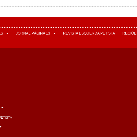
AS
JORNAL PÁGINA 13
REVISTA ESQUERDA PETISTA
REGIÕE
PETISTA