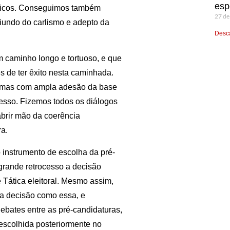
esp
úblicos. Conseguimos também
27 de
oriundo do carlismo e adepto da
Desca
 caminho longo e tortuoso, e que
 de ter êxito nesta caminhada.
s, mas com ampla adesão da base
ocesso. Fizemos todos os diálogos
abrir mão da coerência
ra.
instrumento de escolha da pré-
grande retrocesso a decisão
 Tática eleitoral. Mesmo assim,
ma decisão como essa, e
bates entre as pré-candidaturas,
 escolhida posteriormente no