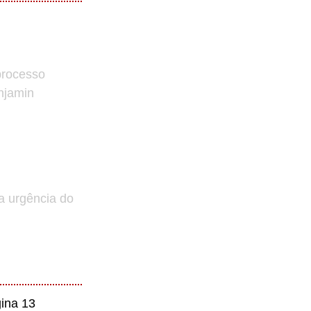
processo
enjamin
a urgência do
ina 13