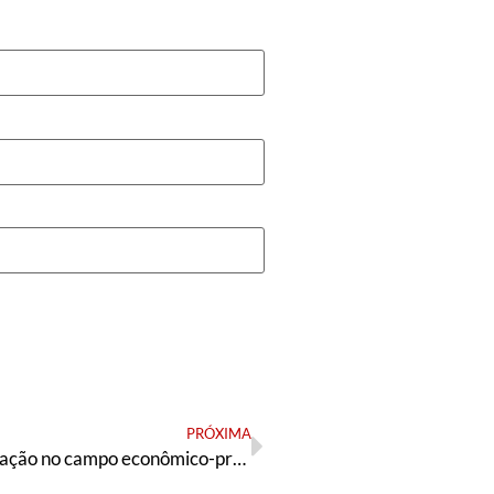
PRÓXIMA
Propostas de ação no campo econômico-produtivo para o “dia depois”: provocando o debate