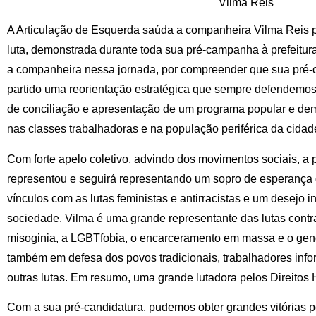
Vilma Reis
A Articulação de Esquerda saúda a companheira Vilma Reis p
luta, demonstrada durante toda sua pré-campanha à prefeitur
a companheira nessa jornada, por compreender que sua pré-c
partido uma reorientação estratégica que sempre defendemos
de conciliação e apresentação de um programa popular e dem
nas classes trabalhadoras e na população periférica da cidad
Com forte apelo coletivo, advindo dos movimentos sociais, a 
representou e seguirá representando um sopro de esperança d
vínculos com as lutas feministas e antirracistas e um desejo 
sociedade. Vilma é uma grande representante das lutas contra
misoginia, a LGBTfobia, o encarceramento em massa e o gen
também em defesa dos povos tradicionais, trabalhadores info
outras lutas. Em resumo, uma grande lutadora pelos Direito
Com a sua pré-candidatura, pudemos obter grandes vitórias po