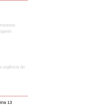
processo
enjamin
a urgência do
ina 13