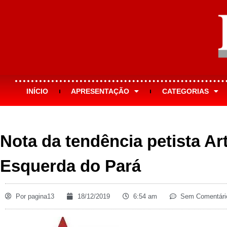
INÍCIO
APRESENTAÇÃO
CATEGORIAS
Nota da tendência petista Ar
Esquerda do Pará
Por
pagina13
18/12/2019
6:54 am
Sem Comentári