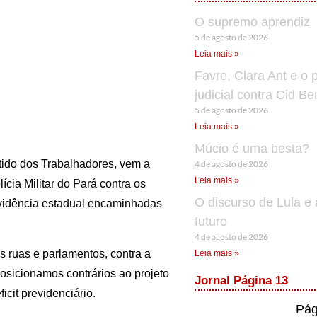
O supremo aprendiz
5 de agosto de 2026
Leia mais »
Favre, Clara Ant e o 
judicial contra Cid B
5 de agosto de 2026
Leia mais »
Múcio é uma besta?
rtido dos Trabalhadores, vem a
4 de agosto de 2026
Leia mais »
ícia Militar do Pará contra os
O discurso de Lula e 
evidência estadual encaminhadas
futuro
4 de agosto de 2026
s ruas e parlamentos, contra a
Leia mais »
osicionamos contrários ao projeto
Jornal Página 13
icit previdenciário.
Pág