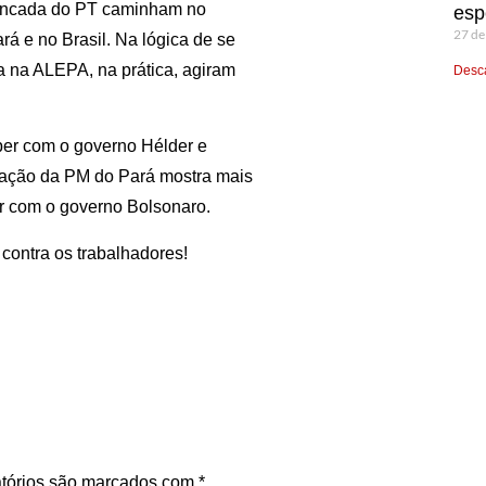
 bancada do PT caminham no
esp
27 de
rá e no Brasil. Na lógica de se
a na ALEPA, na prática, agiram
Desca
mper com o governo Hélder e
 A ação da PM do Pará mostra mais
r com o governo Bolsonaro.
contra os trabalhadores!
tórios são marcados com
*