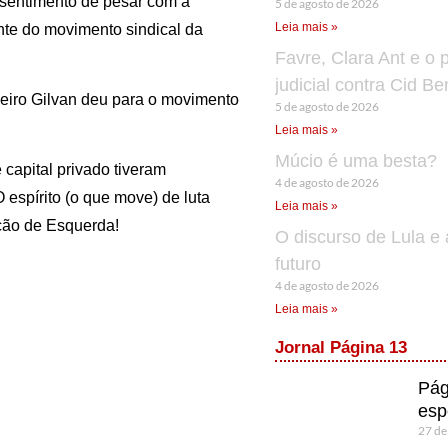
o sentimento de pesar com a
5 de agosto de 2026
Leia mais »
ante do movimento sindical da
Favre, Clara Ant e o 
judicial contra Cid B
heiro Gilvan deu para o movimento
5 de agosto de 2026
Leia mais »
Múcio é uma besta?
 capital privado tiveram
4 de agosto de 2026
 espírito (o que move) de luta
Leia mais »
ação de Esquerda!
O discurso de Lula e 
futuro
4 de agosto de 2026
Leia mais »
Jornal Página 13
Pág
esp
27 de