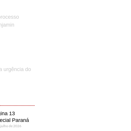
processo
enjamin
a urgência do
ina 13
ecial Paraná
 julho de 2026