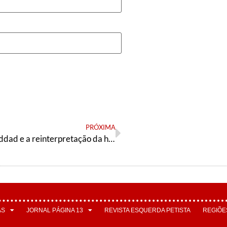
PRÓXIMA
Fernando Haddad e a reinterpretação da história
AS
JORNAL PÁGINA 13
REVISTA ESQUERDA PETISTA
REGIÕE