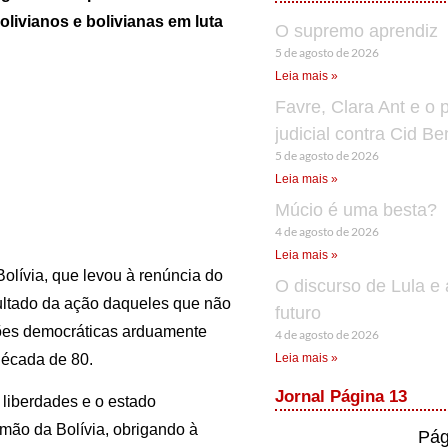
livianos e bolivianas em luta
O supremo aprendiz
5 de agosto de 2026
Leia mais »
Favre, Clara Ant e o 
judicial contra Cid B
5 de agosto de 2026
Leia mais »
Múcio é uma besta?
4 de agosto de 2026
Leia mais »
olívia, que levou à renúncia do
O discurso de Lula e 
esultado da ação daqueles que não
futuro
ções democráticas arduamente
4 de agosto de 2026
década de 80.
Leia mais »
Jornal Página 13
 liberdades e o estado
rmão da Bolívia, obrigando à
Pág