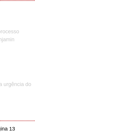
processo
enjamin
a urgência do
ina 13