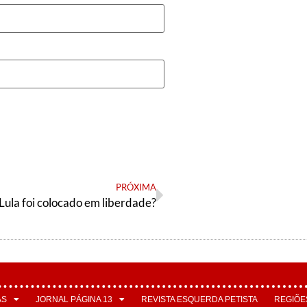
PRÓXIMA
Lula foi colocado em liberdade?
AS
JORNAL PÁGINA 13
REVISTA ESQUERDA PETISTA
REGIÕE