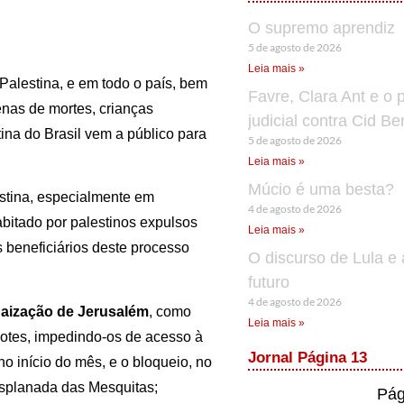
O supremo aprendiz
5 de agosto de 2026
Leia mais »
Palestina, e em todo o país, bem
Favre, Clara Ant e o 
nas de mortes, crianças
judicial contra Cid B
ina do Brasil vem a público para
5 de agosto de 2026
Leia mais »
Múcio é uma besta?
stina, especialmente em
4 de agosto de 2026
bitado por palestinos expulsos
Leia mais »
 beneficiários deste processo
O discurso de Lula e 
futuro
4 de agosto de 2026
daização de Jerusalém
, como
Leia mais »
rdotes, impedindo-os de acesso à
Jornal Página 13
o início do mês, e o bloqueio, no
splanada das Mesquitas;
Pág