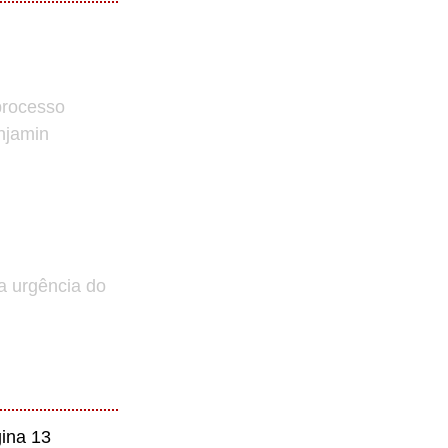
processo
enjamin
a urgência do
ina 13