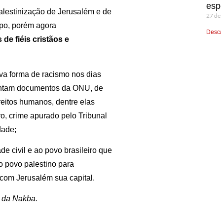
esp
alestinização de Jerusalém e de
27 de
mpo, porém agora
Desca
de fiéis cristãos e
va forma de racismo nos dias
ontam documentos da ONU, de
reitos humanos, dentre elas
o, crime apurado pelo Tribunal
dade;
e civil e ao povo brasileiro que
o povo palestino para
 com Jerusalém sua capital.
o da Nakba.