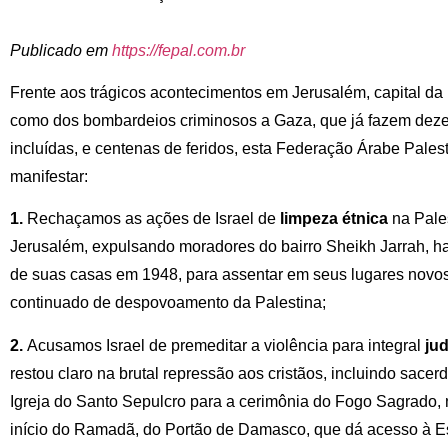
Publicado em
https://fepal.com.br
Frente aos trágicos acontecimentos em Jerusalém, capital da 
como dos bombardeios criminosos a Gaza, que já fazem deze
incluídas, e centenas de feridos, esta Federação Árabe Palest
manifestar:
1.
Rechaçamos as ações de Israel de
limpeza étnica
na Pale
Jerusalém, expulsando moradores do bairro Sheikh Jarrah, ha
de suas casas em 1948, para assentar em seus lugares novos
continuado de despovoamento da Palestina;
2.
Acusamos Israel de premeditar a violência para integral
ju
restou claro na brutal repressão aos cristãos, incluindo sace
Igreja do Santo Sepulcro para a cerimônia do Fogo Sagrado, n
início do Ramadã, do Portão de Damasco, que dá acesso à E