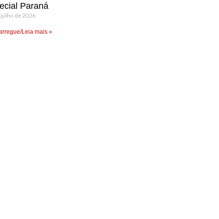
ecial Paraná
 julho de 2026
rregue/Leia mais »