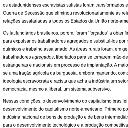
os estadunidenses escravistas sulistas foram transformados em
Guerra de Secessão que eliminou revolucionariamente as rel
relações assalariadas a todos os Estados da União norte-ame
Os latifundiários brasileiros, porém, foram “forçados” a obter
para expulsar os trabalhadores agregados e substituí-los por m
químicos e trabalho assalariado. As áreas rurais foram, em ge
trabalhadores
agregados
, libertados para se tornarem mão-de
estrangeiras e nacionais em processo de implantação. A maior 
se uma fração agrícola da burguesia, embora mantendo, como 
ideologia escravocrata e racista que acha a indústria um set
democracia, mesmo a liberal, um sistema subversivo.
Nessas condições, o desenvolvimento do capitalismo brasileir
desenvolvimento do capitalismo norte-americano. Primeiro p
indústria nacional de bens de produção e de bens intermediá
para o desenvolvimento tecnológico e a produção competiti