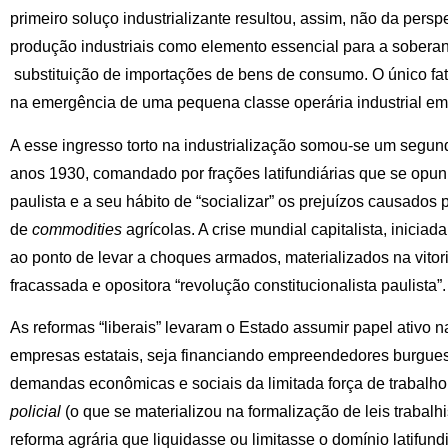
primeiro soluço industrializante resultou, assim, não da pers
produção industriais como elemento essencial para a soberan
substituição de importações de bens de consumo. O único fato
na emergência de uma pequena classe operária industrial em
A esse ingresso torto na industrialização somou-se um segund
anos 1930, comandado por frações latifundiárias que se opu
paulista e a seu hábito de “socializar” os prejuízos causados
de
commodities
agrícolas. A crise mundial capitalista, inicia
ao ponto de levar a choques armados, materializados na vitori
fracassada e opositora “revolução constitucionalista paulista”.
As reformas “liberais” levaram o Estado assumir papel ativo na
empresas estatais, seja financiando empreendedores burgues
demandas econômicas e sociais da limitada força de trabalh
policial
(o que se materializou na formalização de leis traba
reforma agrária que liquidasse ou limitasse o domínio latifund