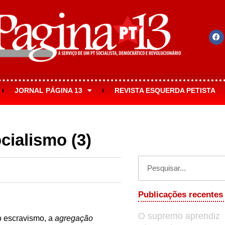
JORNAL PÁGINA 13
REVISTA ESQUERDA PETISTA
cialismo (3)
s
Publicações recentes
O supremo aprendiz
o escravismo, a
agregação