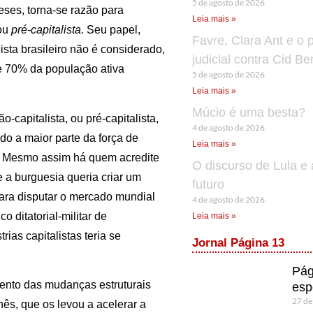
5 de agosto de 2026
eses, torna-se razão para
Leia mais »
 ou
pré-capitalista.
Seu papel,
Favre, Clara Ant e o 
sta brasileiro não é considerado,
judicial contra Cid B
e 70% da população ativa
5 de agosto de 2026
Leia mais »
Múcio é uma besta?
-capitalista, ou pré-capitalista,
4 de agosto de 2026
do a maior parte da força de
Leia mais »
a. Mesmo assim há quem acredite
O discurso de Lula e 
 a burguesia queria criar um
futuro
ara disputar o mercado mundial
4 de agosto de 2026
o ditatorial-militar de
Leia mais »
ias capitalistas teria se
Jornal Página 13
Pág
ento das mudanças estruturais
esp
27 de
ês, que os levou a acelerar a