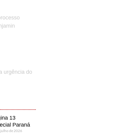
processo
enjamin
a urgência do
ina 13
ecial Paraná
 julho de 2026