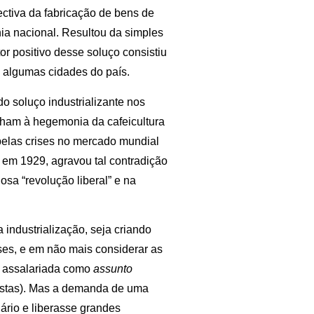
pectiva da fabricação de bens de
ia nacional. Resultou da simples
r positivo desse soluço consistiu
 algumas cidades do país.
o soluço industrializante nos
nham à hegemonia da cafeicultura
 pelas crises no mercado mundial
da em 1929, agravou tal contradição
osa “revolução liberal” e na
 industrialização, seja criando
es, e em não mais considerar as
o assalariada como
assunto
lhistas). Mas a demanda de uma
iário e liberasse grandes