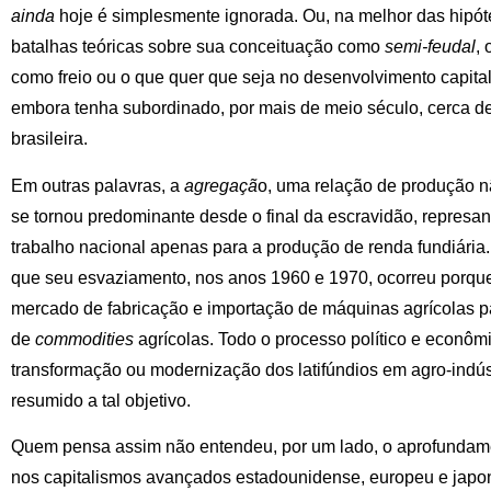
ainda
hoje é simplesmente ignorada. Ou, na melhor das hipót
batalhas teóricas sobre sua conceituação como
semi-feudal
,
como freio ou o que quer que seja no desenvolvimento capitali
embora tenha subordinado, por mais de meio século, cerca d
brasileira.
Em outras palavras, a
agregaçã
o, uma relação de produção não
se tornou predominante desde o final da escravidão, represan
trabalho nacional apenas para a produção de renda fundiári
que seu esvaziamento, nos anos 1960 e 1970, ocorreu porque
mercado de fabricação e importação de máquinas agrícolas p
de
commodities
agrícolas. Todo o processo político e econômic
transformação ou modernização dos latifúndios em agro-indústr
resumido a tal objetivo.
Quem pensa assim não entendeu, por um lado, o aprofundam
nos capitalismos avançados estadounidense, europeu e japon