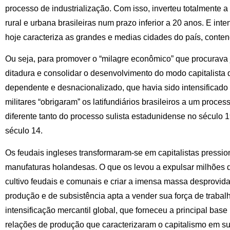
processo de industrialização. Com isso, inverteu totalmente 
rural e urbana brasileiras num prazo inferior a 20 anos. E int
hoje caracteriza as grandes e medias cidades do país, cont
Ou seja, para promover o “milagre econômico” que procurava j
ditadura e consolidar o desenvolvimento do modo capitalista
dependente e desnacionalizado, que havia sido intensificad
militares “obrigaram” os latifundiários brasileiros a um proc
diferente tanto do processo sulista estadunidense no século 
século 14.
Os feudais ingleses transformaram-se em capitalistas press
manufaturas holandesas. O que os levou a expulsar milhões 
cultivo feudais e comunais e criar a imensa massa desprovid
produção e de subsistência apta a vender sua força de trabalho
intensificação mercantil global, que forneceu a principal bas
relações de produção que caracterizaram o capitalismo em sub