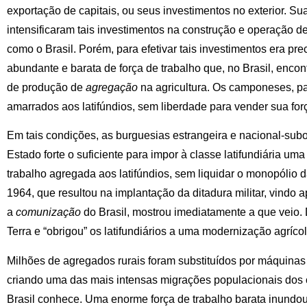
exportação de capitais, ou seus investimentos no exterior. S
intensificaram tais investimentos na construção e operação de
como o Brasil. Porém, para efetivar tais investimentos era pre
abundante e barata de força de trabalho que, no Brasil, enco
de produção de
agregação
na agricultura. Os camponeses, pa
amarrados aos latifúndios, sem liberdade para vender sua for
Em tais condições, as burguesias estrangeira e nacional-su
Estado forte o suficiente para impor à classe latifundiária uma
trabalho agregada aos latifúndios, sem liquidar o monopólio 
1964, que resultou na implantação da ditadura militar, vindo
a
comunização
do Brasil, mostrou imediatamente a que veio. 
Terra e “obrigou” os latifundiários a uma modernização agríco
Milhões de agregados rurais foram substituídos por máquinas 
criando uma das mais intensas migrações populacionais dos
Brasil conhece. Uma enorme força de trabalho barata inundou