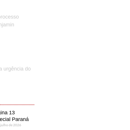
processo
enjamin
a urgência do
ina 13
ecial Paraná
 julho de 2026