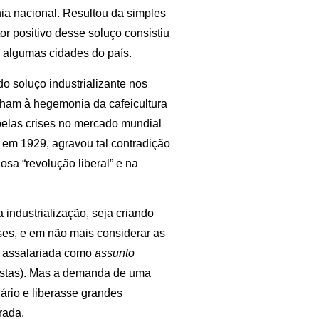
ia nacional. Resultou da simples
r positivo desse soluço consistiu
 algumas cidades do país.
o soluço industrializante nos
nham à hegemonia da cafeicultura
 pelas crises no mercado mundial
da em 1929, agravou tal contradição
osa “revolução liberal” e na
 industrialização, seja criando
es, e em não mais considerar as
o assalariada como
assunto
lhistas). Mas a demanda de uma
iário e liberasse grandes
rada.