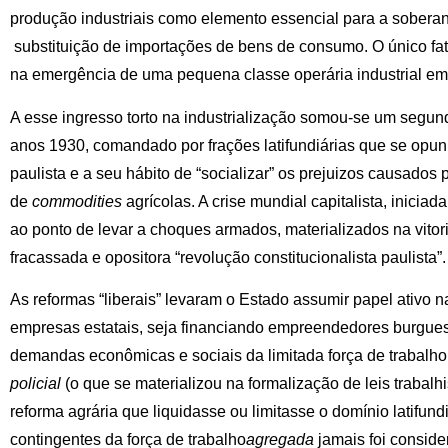
produção industriais como elemento essencial para a soberan
substituição de importações de bens de consumo. O único fato
na emergência de uma pequena classe operária industrial em
A esse ingresso torto na industrialização somou-se um segund
anos 1930, comandado por frações latifundiárias que se opu
paulista e a seu hábito de “socializar” os prejuizos causados
de
commodities
agrícolas. A crise mundial capitalista, inicia
ao ponto de levar a choques armados, materializados na vitori
fracassada e opositora “revolução constitucionalista paulista”.
As reformas “liberais” levaram o Estado assumir papel ativo na
empresas estatais, seja financiando empreendedores burgues
demandas econômicas e sociais da limitada força de trabalh
policial
(o que se materializou na formalização de leis traba
reforma agrária que liquidasse ou limitasse o domínio latifund
contingentes da força de trabalho
agregada
jamais foi conside