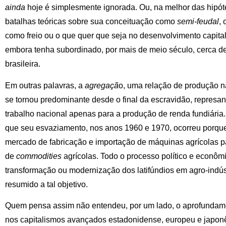
ainda
hoje é simplesmente ignorada. Ou, na melhor das hipót
batalhas teóricas sobre sua conceituação como
semi-feudal
,
como freio ou o que quer que seja no desenvolvimento capitali
embora tenha subordinado, por mais de meio século, cerca d
brasileira.
Em outras palavras, a
agregaçã
o, uma relação de produção não
se tornou predominante desde o final da escravidão, represan
trabalho nacional apenas para a produção de renda fundiári
que seu esvaziamento, nos anos 1960 e 1970, ocorreu porque
mercado de fabricação e importação de máquinas agrícolas p
de
commodities
agrícolas. Todo o processo político e econômic
transformação ou modernização dos latifúndios em agro-indústr
resumido a tal objetivo.
Quem pensa assim não entendeu, por um lado, o aprofundam
nos capitalismos avançados estadonidense, europeu e japonês