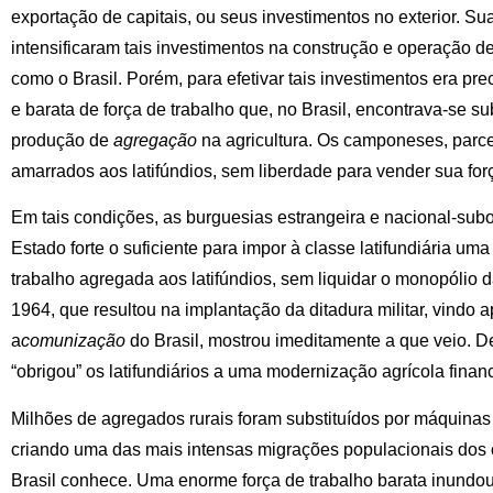
exportação de capitais, ou seus investimentos no exterior. S
intensificaram tais investimentos na construção e operação de
como o Brasil. Porém, para efetivar tais investimentos era pr
e barata de força de trabalho que, no Brasil, encontrava-se s
produção de
agregação
na agricultura. Os camponeses, parce
amarrados aos latifúndios, sem liberdade para vender sua for
Em tais condições, as burguesias estrangeira e nacional-su
Estado forte o suficiente para impor à classe latifundiária uma
trabalho agregada aos latifúndios, sem liquidar o monopólio 
1964, que resultou na implantação da ditadura militar, vindo
a
comunização
do Brasil, mostrou imeditamente a que veio. D
“obrigou” os latifundiários a uma modernização agrícola finan
Milhões de agregados rurais foram substituídos por máquinas 
criando uma das mais intensas migrações populacionais dos
Brasil conhece. Uma enorme força de trabalho barata inundou