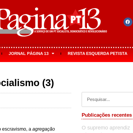
JORNAL PÁGINA 13
REVISTA ESQUERDA PETISTA
cialismo (3)
s
Publicações recentes
O supremo aprendiz
o escravismo, a
agregação