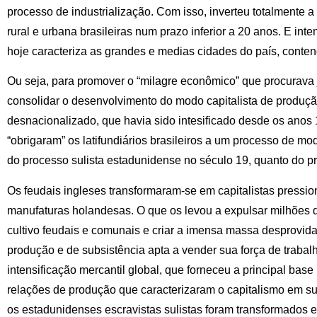
processo de industrialização. Com isso, inverteu totalmente 
rural e urbana brasileiras num prazo inferior a 20 anos. E int
hoje caracteriza as grandes e medias cidades do país, cont
Ou seja, para promover o “milagre econômico” que procurava ju
consolidar o desenvolvimento do modo capitalista de produç
desnacionalizado, que havia sido intesificado desde os anos 
“obrigaram” os latifundiários brasileiros a um processo de mod
do processo sulista estadunidense no século 19, quanto do pr
Os feudais ingleses transformaram-se em capitalistas press
manufaturas holandesas. O que os levou a expulsar milhões 
cultivo feudais e comunais e criar a imensa massa desprovid
produção e de subsistência apta a vender sua força de trabalho
intensificação mercantil global, que forneceu a principal bas
relações de produção que caracterizaram o capitalismo em sub
os estadunidenses escravistas sulistas foram transformados em