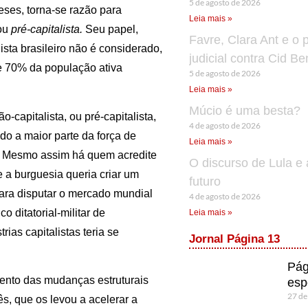
5 de agosto de 2026
eses, torna-se razão para
Leia mais »
 ou
pré-capitalista.
Seu papel,
Favre, Clara Ant e o 
sta brasileiro não é considerado,
judicial contra Cid B
e 70% da população ativa
5 de agosto de 2026
Leia mais »
Múcio é uma besta?
-capitalista, ou pré-capitalista,
4 de agosto de 2026
do a maior parte da força de
Leia mais »
a. Mesmo assim há quem acredite
O discurso de Lula e 
 a burguesia queria criar um
futuro
ara disputar o mercado mundial
4 de agosto de 2026
o ditatorial-militar de
Leia mais »
ias capitalistas teria se
Jornal Página 13
Pág
ento das mudanças estruturais
esp
27 de
, que os levou a acelerar a