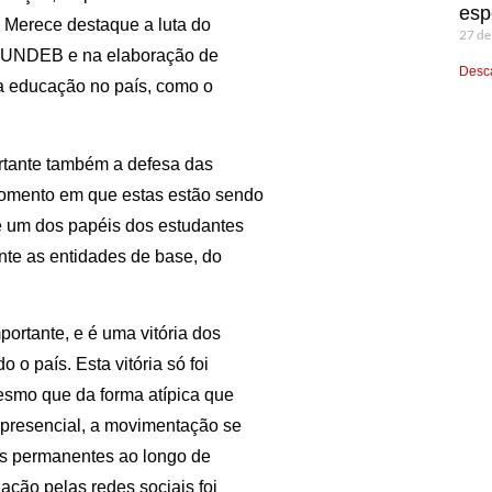
esp
 Merece destaque a luta do
27 de
 FUNDEB e na elaboração de
Desca
da educação no país, como o
rtante também a defesa das
momento em que estas estão sendo
é um dos papéis dos estudantes
ente as entidades de base, do
ortante, e é uma vitória dos
 o país. Esta vitória só foi
esmo que da forma atípica que
 presencial, a movimentação se
has permanentes ao longo de
ação pelas redes sociais foi