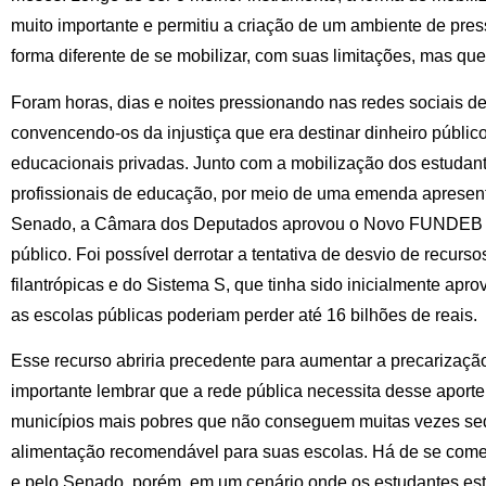
muito importante e permitiu a criação de um ambiente de pre
forma diferente de se mobilizar, com suas limitações, mas que 
Foram horas, dias e noites pressionando nas redes sociais d
convencendo-os da injustiça que era destinar dinheiro público
educacionais privadas. Junto com a mobilização dos estudant
profissionais de educação, por meio de uma emenda aprese
Senado, a Câmara dos Deputados aprovou o Novo FUNDEB d
público. Foi possível derrotar a tentativa de desvio de recurso
filantrópicas e do Sistema S, que tinha sido inicialmente ap
as escolas públicas poderiam perder até 16 bilhões de reais.
Esse recurso abriria precedente para aumentar a precarização
importante lembrar que a rede pública necessita desse aporte
municípios mais pobres que não conseguem muitas vezes seq
alimentação recomendável para suas escolas. Há de se com
e pelo Senado, porém, em um cenário onde os estudantes es