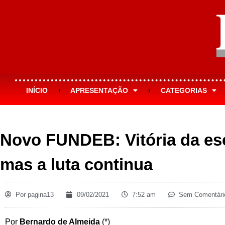
INÍCIO
APRESENTAÇÃO
CATEGORIAS
Novo FUNDEB: Vitória da esc
mas a luta continua
Por
pagina13
09/02/2021
7:52 am
Sem Comentári
Por
Bernardo de Almeida
(*)