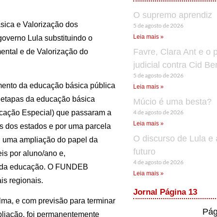
O supremo aprendiz
ica e Valorização dos
5 de agosto de 2026
Leia mais »
overno Lula substituindo o
Favre, Clara Ant e o 
ntal e de Valorização do
judicial contra Cid B
5 de agosto de 2026
ento da educação básica pública
Leia mais »
s etapas da educação básica
Múcio é uma besta?
4 de agosto de 2026
ucação Especial) que passaram a
Leia mais »
as dos estados e por uma parcela
O discurso de Lula e 
ou uma ampliação do papel da
futuro
s por aluno/ano e,
4 de agosto de 2026
de da educação. O FUNDEB
Leia mais »
s regionais.
Jornal Página 13
lma, e com previsão para terminar
Pág
liação, foi permanentemente