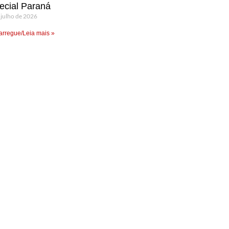
ecial Paraná
 julho de 2026
rregue/Leia mais »