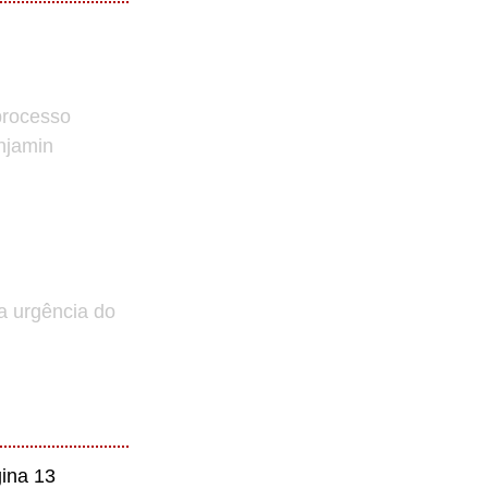
processo
enjamin
a urgência do
ina 13