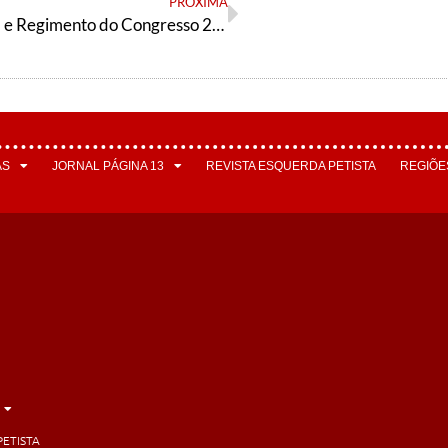
PRÓXIMA
Convocatória e Regimento do Congresso 2021 da tendência petista Articulação de Esquerda
AS
JORNAL PÁGINA 13
REVISTA ESQUERDA PETISTA
REGIÕE
PETISTA