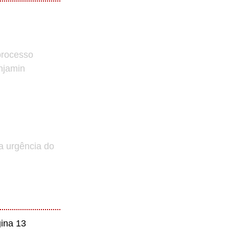
processo
enjamin
a urgência do
ina 13