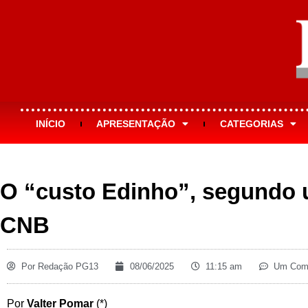
INÍCIO
APRESENTAÇÃO
CATEGORIAS
O “custo Edinho”, segundo 
CNB
Por
Redação PG13
08/06/2025
11:15 am
Um Come
Por
Valter Pomar
(*)