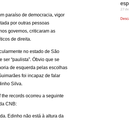
esp
27 de
 um paraíso de democracia, vigor
Desca
estada por outras pessoas
nos governos, criticaram as
icos de direita.
icularmente no estado de São
e ser “paulista”. Óbvio que se
minoria de esquerda pelas escolhas
uimarães foi incapaz de falar
inho Silva.
 the records ocorreu a seguinte
e da CNB:
da. Edinho não está à altura da