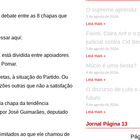
O supremo aprendiz
 debate entre as 8 chapas que
5 de agosto de 2026
Leia mais »
Favre, Clara Ant e o 
essar aqui:
judicial contra Cid B
5 de agosto de 2026
 está dividida entre apoiadores
Leia mais »
r Pomar.
Múcio é uma besta?
4 de agosto de 2026
retas, à situação do Partido. Ou
Leia mais »
zões outras que não a satisfação
O discurso de Lula e 
futuro
 da chapa da tendência
4 de agosto de 2026
 por José Guimarães, deputado
Leia mais »
Jornal Página 13
limitados ao que ele chamou de
Pág