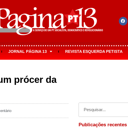
JORNAL PÁGINA 13
REVISTA ESQUERDA PETISTA
um prócer da
ntário
Publicações recentes