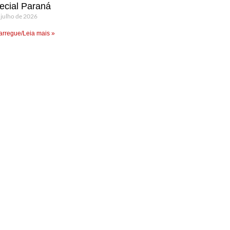
ecial Paraná
 julho de 2026
rregue/Leia mais »