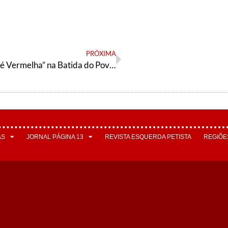
PRÓXIMA
“A Esperança é Vermelha” na Batida do Povo!
AS
JORNAL PÁGINA 13
REVISTA ESQUERDA PETISTA
REGIÕE