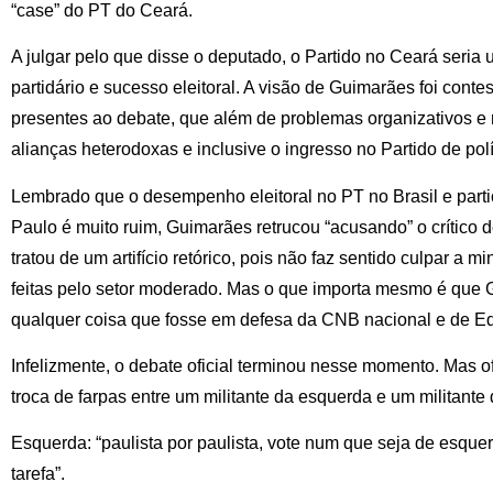
“case” do PT do Ceará.
A julgar pelo que disse o deputado, o Partido no Ceará seria
partidário e sucesso eleitoral. A visão de Guimarães foi cont
presentes ao debate, que além de problemas organizativos e 
alianças heterodoxas e inclusive o ingresso no Partido de polít
Lembrado que o desempenho eleitoral no PT no Brasil e part
Paulo é muito ruim, Guimarães retrucou “acusando” o crítico d
tratou de um artifício retórico, pois não faz sentido culpar a 
feitas pelo setor moderado. Mas o que importa mesmo é que G
qualquer coisa que fosse em defesa da CNB nacional e de Ed
Infelizmente, o debate oficial terminou nesse momento. Mas of
troca de farpas entre um militante da esquerda e um militant
Esquerda: “paulista por paulista, vote num que seja de esquer
tarefa”.