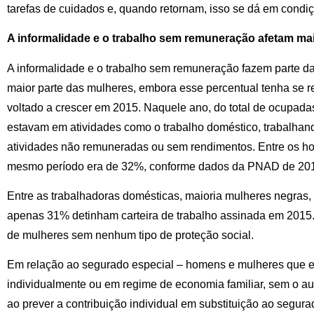
tarefas de cuidados e, quando retornam, isso se dá em condi
A informalidade e o trabalho sem remuneração afetam ma
A informalidade e o trabalho sem remuneração fazem parte das
maior parte das mulheres, embora esse percentual tenha se 
voltado a crescer em 2015. Naquele ano, do total de ocupad
estavam em atividades como o trabalho doméstico, trabalhand
atividades não remuneradas ou sem rendimentos. Entre os ho
mesmo período era de 32%, conforme dados da PNAD de 20
Entre as trabalhadoras domésticas, maioria mulheres negras, 
apenas 31% detinham carteira de trabalho assinada em 201
de mulheres sem nenhum tipo de proteção social.
Em relação ao segurado especial – homens e mulheres que ex
individualmente ou em regime de economia familiar, sem o au
ao prever a contribuição individual em substituição ao segur