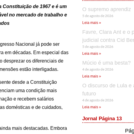
a Constituição de 1967 e é um
O supremo aprendiz
vel no mercado de trabalho e
5 de agosto de 2026
dados
Leia mais »
Favre, Clara Ant e o 
judicial contra Cid B
gresso Nacional já pode ser
5 de agosto de 2026
ora em décadas. Em especial das
Leia mais »
ao desprezar os diferenciais de
Múcio é uma besta?
mensões estão interligadas.
4 de agosto de 2026
Leia mais »
sente desde a Constituição
O discurso de Lula e 
ivenciam uma condição mais
futuro
inação e recebem salários
4 de agosto de 2026
efas domésticas e de cuidados,
Leia mais »
Jornal Página 13
 ainda mais destacadas. Embora
Pág