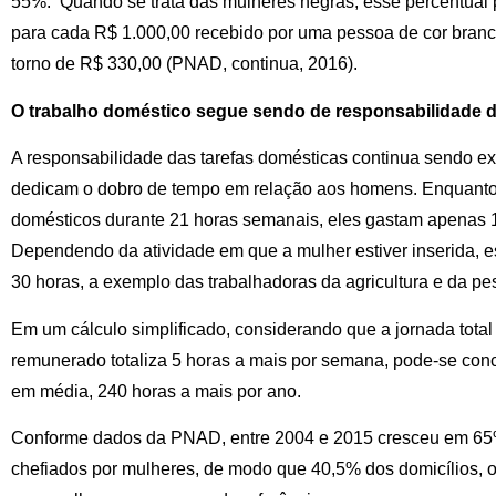
55%. Quando se trata das mulheres negras, esse percentual 
para cada R$ 1.000,00 recebido por uma pessoa de cor branc
torno de R$ 330,00 (PNAD, continua, 2016).
O trabalho doméstico segue sendo de responsabilidade 
A responsabilidade das tarefas domésticas continua sendo e
dedicam o dobro de tempo em relação aos homens. Enquanto
domésticos durante 21 horas semanais, eles gastam apenas 1
Dependendo da atividade em que a mulher estiver inserida, e
30 horas, a exemplo das trabalhadoras da agricultura e da pe
Em um cálculo simplificado, considerando que a jornada tota
remunerado totaliza 5 horas a mais por semana, pode-se conc
em média, 240 horas a mais por ano.
Conforme dados da PNAD, entre 2004 e 2015 cresceu em 65%
chefiados por mulheres, de modo que 40,5% dos domicílios, 