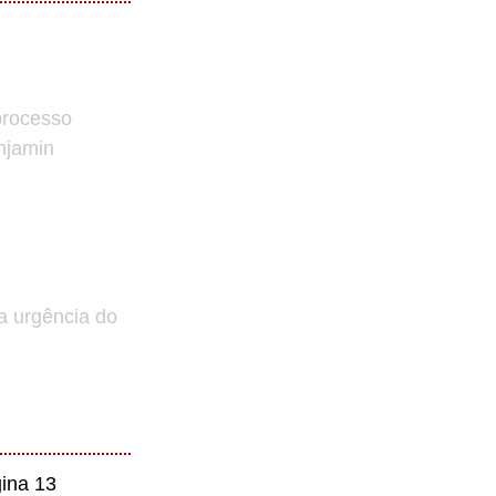
processo
enjamin
a urgência do
ina 13