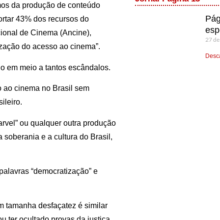
umos da produção de conteúdo
Pág
ortar 43% dos recursos do
esp
cional de Cinema (Ancine),
27 de
ização do acesso ao cinema”.
Desca
no em meio a tantos escândalos.
 ao cinema no Brasil sem
ileiro.
rvel” ou qualquer outra produção
soberania e a cultura do Brasil,
palavras “democratização” e
m tamanha desfaçatez é similar
 ter ocultado provas da justiça