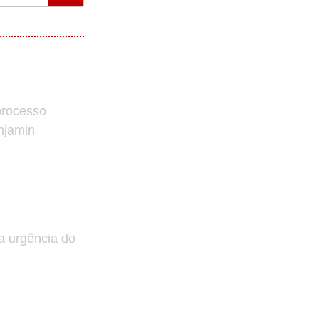
processo
enjamin
a urgência do