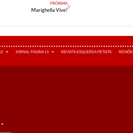
PRÓXIMA
Marighella Vive!
AS
JORNAL PÁGINA 13
REVISTA ESQUERDA PETISTA
REGIÕE