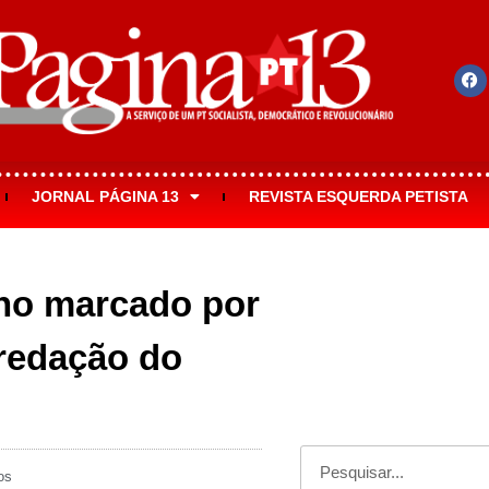
JORNAL PÁGINA 13
REVISTA ESQUERDA PETISTA
no marcado por
 redação do
os