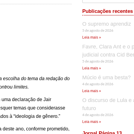
Publicações recentes
O supremo aprendiz
5 de agosto de 2026
Leia mais »
Favre, Clara Ant e o 
judicial contra Cid B
5 de agosto de 2026
Leia mais »
Múcio é uma besta?
e a escolha do tema da redação do
4 de agosto de 2026
trou limites.
Leia mais »
 uma declaração de Jair
O discurso de Lula e 
futuro
aisquer temas que considerasse
4 de agosto de 2026
dos à “ideologia de gênero.”
Leia mais »
 deste ano, conforme prometido,
Jornal Página 13