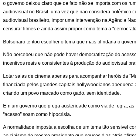
o governo deixou claro que de fato não se importa com os r
audiovisual no Brasil, uma vez que não considera polêmico c
audiovisual brasileiro, impor uma intervenção na Agência Na
censurar filmes e ainda assim propor como tema a “democrat
Bolsonaro tentou escolher o tema que mais blindaria o gover
Não percebeu que não pode haver democratização do acesso
incentivos reais e consistentes à produção do audiovisual bras
Lotar salas de cinema apenas para acompanhar heróis da “Ma
financiada pelos grandes capitais hollywoodianos apequena a 
criando um povo marcado como gado, sem identidade.
Em um governo que prega austeridade como via de regra, as 
“acesso” soam como hipocrisia.
A normalidade imposta a escolha de um tema tão sensível co
ao cinismo do mesmo presidente que poucos dias atrás afirmou