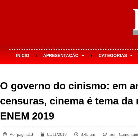
INÍCIO
APRESENTAÇÃO
CATEGORIAS
O governo do cinismo: em a
censuras, cinema é tema da
ENEM 2019
Por
pagina13
03/11/2019
8:45 pm
Sem Comentári