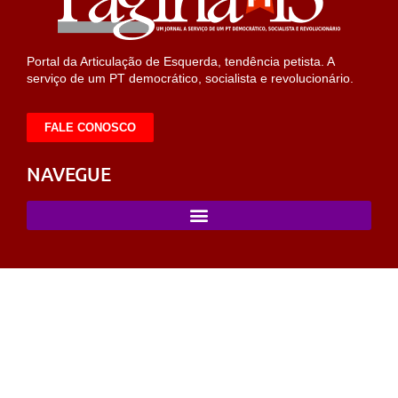
Portal da Articulação de Esquerda, tendência petista. A
serviço de um PT democrático, socialista e revolucionário.
FALE CONOSCO
NAVEGUE
labet
sahabet
https://milliol.com/
selcuksports
taraftarium24
taraft