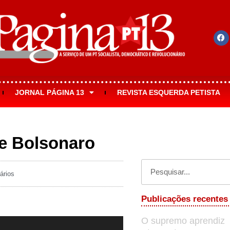
JORNAL PÁGINA 13
REVISTA ESQUERDA PETISTA
e Bolsonaro
ários
Publicações recentes
O supremo aprendiz