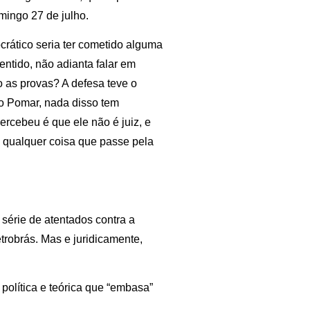
omingo 27 de julho.
rático seria ter cometido alguma
sentido, não adianta falar em
o as provas? A defesa teve o
ro Pomar, nada disso tem
ercebeu é que ele não é juiz, e
e qualquer coisa que passe pela
 série de atentados contra a
robrás. Mas e juridicamente,
 política e teórica que “embasa”