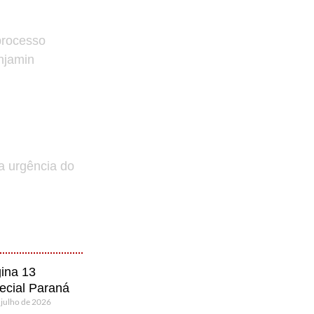
processo
enjamin
a urgência do
ina 13
ecial Paraná
 julho de 2026