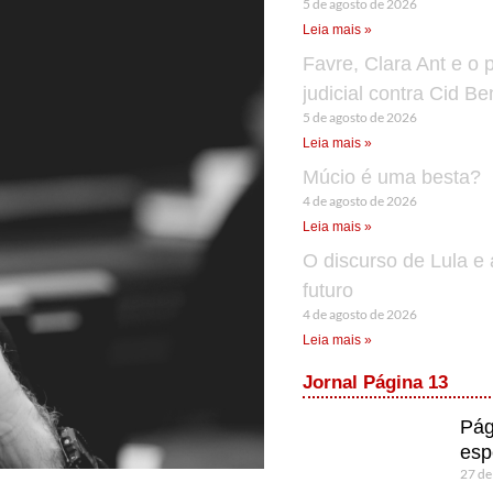
5 de agosto de 2026
Leia mais »
Favre, Clara Ant e o 
judicial contra Cid B
5 de agosto de 2026
Leia mais »
Múcio é uma besta?
4 de agosto de 2026
Leia mais »
O discurso de Lula e 
futuro
4 de agosto de 2026
Leia mais »
Jornal Página 13
Pág
esp
27 de