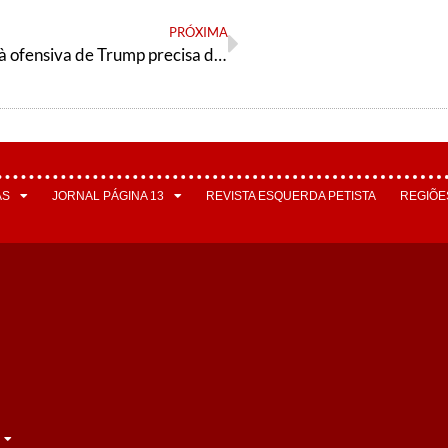
PRÓXIMA
Contraponto à ofensiva de Trump precisa de mais aliados
AS
JORNAL PÁGINA 13
REVISTA ESQUERDA PETISTA
REGIÕE