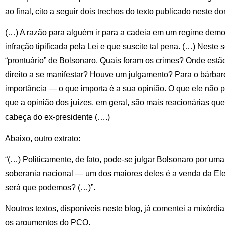
ao final, cito a seguir dois trechos do texto publicado neste d
(…) A razão para alguém ir para a cadeia em um regime democ
infração tipificada pela Lei e que suscite tal pena. (…) Neste 
“prontuário” de Bolsonaro. Quais foram os crimes? Onde estã
direito a se manifestar? Houve um julgamento? Para o bárba
importância — o que importa é a sua opinião. O que ele não p
que a opinião dos juízes, em geral, são mais reacionárias qu
cabeça do ex-presidente (….)
Abaixo, outro extrato:
“(…) Politicamente, de fato, pode-se julgar Bolsonaro por uma
soberania nacional — um dos maiores deles é a venda da Elet
será que podemos? (…)”.
Noutros textos, disponíveis neste blog, já comentei a mixórdia
os argumentos do PCO.