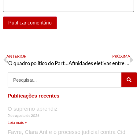
ANTERIOR
PRÓXIMA
“O quadro político do Partido dos Trabalhadores no Piauí” como ponto de pauta da reunião do Diretório Estadual do PT
Afinidades eletivas entre Aldo Rebelo, o PCO e o general Mourão
Publicações recentes
O supremo aprendiz
5 de agosto de 2026
Leia mais »
Favre, Clara Ant e o processo judicial contra Cid