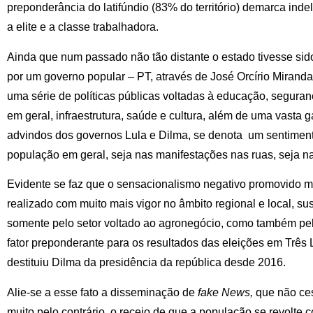
preponderância do latifúndio (83% do território) demarca ind
a elite e a classe trabalhadora.
Ainda que num passado não tão distante o estado tivesse si
por um governo popular – PT, através de José Orcírio Mirand
uma série de políticas públicas voltadas à educação, seguran
em geral, infraestrutura, saúde e cultura, além de uma vasta
advindos dos governos Lula e Dilma, se denota um sentiment
população em geral, seja nas manifestações nas ruas, seja na
Evidente se faz que o sensacionalismo negativo promovido m
realizado com muito mais vigor no âmbito regional e local, s
somente pelo setor voltado ao agronegócio, como também pel
fator preponderante para os resultados das eleições em Três
destituiu Dilma da presidência da república desde 2016.
Alie-se a esse fato a disseminação de
fake News,
que não ce
muito pelo contrário, o receio de que a população se revolte 