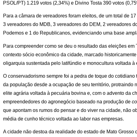
PSOL/PT) 1.219 votos (2,34%) e Divino Tosta 390 votos (0,75
Para a câmara de vereadores foram eleitos, de um total de 1
3 vereadores do MDB, 3 vereadores do DEM, 2 vereadores do
Podemos e 1 do Republicanos, evidenciando uma base ampla d
Para compreender como se deu o resultado das eleições em T
contexto sócio econômico da cidade, marcado historicamente
oligarquia sustentada pelo latifúndio e monocultura voltada à
O conservadorismo sempre foi a pedra de toque do cotidiano 
da população desde a ocupação de seu território, protraind
elite agrária voltada à pecuária bovina e, com o advento da 
empreendedores do agronegócio baseado na produção de
co
que apontam os rumos do pensar e do viver na cidade, não o
média de cunho técnico voltada ao labor nas empresas.
A cidade não destoa da realidade do estado de Mato Grosso d