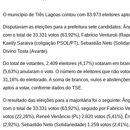
O município de Três Lagoas contou com 83.973 eleitores aptos
Disputavam as eleições para a prefeitura sete candidatos: Ân
com o total de 33.331 votos (63,92%), Fabrício Venturoli (Re
Kaelly Saraiva (coligação PSOL/PT), Sebastião Neto (Solidar
Divino Tosta (Avante).
Do total de votantes, 2.409 eleitores (4,17%) votaram em bra
(5,63%) anularam o voto. O número de eleitores que não votou
31,16% do eleitorado. A soma de brancos, nulos e abstençõe
aptos a votar, conforme dados do TSE.
O resultado das eleições para a majoritária foi o seguinte: Ân
com o total de 33.331 votos (63,92%), seguido por Fabrício V
votos (22,26%), Reneé Venâncio (PL) 2.820 votos (5,41%), Ê
(2,92%), Sebastião Neto (Solidariedade) 1.259 votos (2,41%)