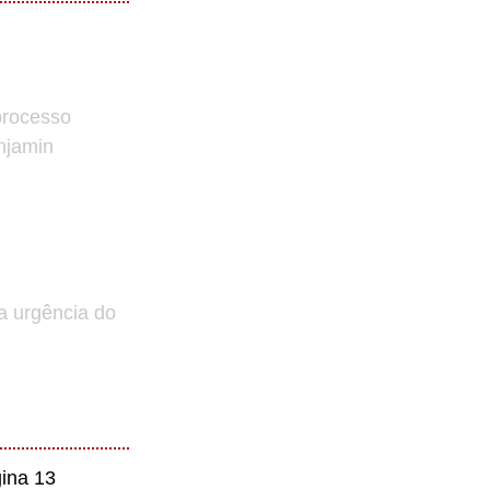
processo
enjamin
a urgência do
ina 13