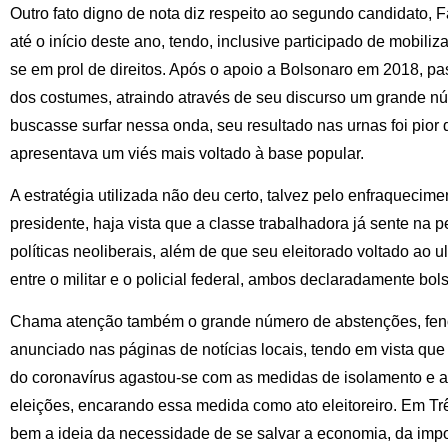
Outro fato digno de nota diz respeito ao segundo candidato, F
até o início deste ano, tendo, inclusive participado de mobil
se em prol de direitos. Após o apoio a Bolsonaro em 2018, pa
dos costumes, atraindo através de seu discurso um grande n
buscasse surfar nessa onda, seu resultado nas urnas foi pio
apresentava um viés mais voltado à base popular.
A estratégia utilizada não deu certo, talvez pelo enfraquecim
presidente, haja vista que a classe trabalhadora já sente na pe
políticas neoliberais, além de que seu eleitorado voltado ao u
entre o militar e o policial federal, ambos declaradamente bol
Chama atenção também o grande número de abstenções, fe
anunciado nas páginas de notícias locais, tendo em vista qu
do coronavírus agastou-se com as medidas de isolamento e a
eleições, encarando essa medida como ato eleitoreiro. Em T
bem a ideia da necessidade de se salvar a economia, da impo