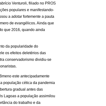
abrício Venturoli, filiado no PROS
izações populares e manifestando-
ssou a adotar fortemente a pauta
úmero de evangélicos. Ainda que
r do que 2016, quando ainda
ento da popularidade do
le os efeitos deletérios das
ltra conservadorismo dividiu-se
sonaristas.
nômeno este antecipadamente
e a população cética da pandemia
bertura gradual antes das
rês Lagoas a população assimilou
rtância do trabalho e da