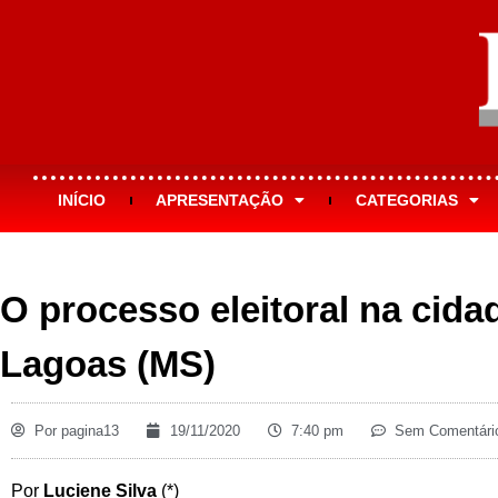
INÍCIO
APRESENTAÇÃO
CATEGORIAS
O processo eleitoral na cida
Lagoas (MS)
Por
pagina13
19/11/2020
7:40 pm
Sem Comentári
Por
Luciene Silva
(*)