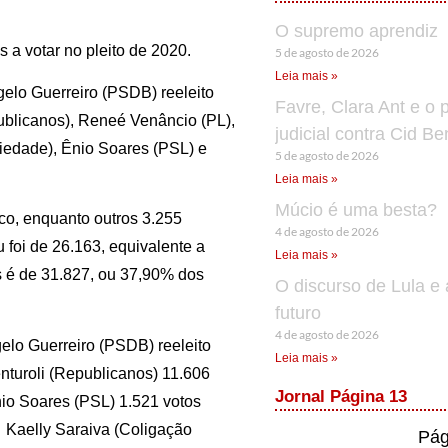
O supremo aprendiz
 a votar no pleito de 2020.
5 de agosto de 2026
Leia mais »
gelo Guerreiro (PSDB) reeleito
Favre, Clara Ant e o 
publicanos), Reneé Venâncio (PL),
judicial contra Cid B
iedade), Ênio Soares (PSL) e
5 de agosto de 2026
Leia mais »
Múcio é uma besta?
nco, enquanto outros 3.255
4 de agosto de 2026
 foi de 26.163, equivalente a
Leia mais »
s é de 31.827, ou 37,90% dos
O discurso de Lula e 
futuro
4 de agosto de 2026
gelo Guerreiro (PSDB) reeleito
Leia mais »
enturoli (Republicanos) 11.606
Jornal Página 13
nio Soares (PSL) 1.521 votos
, Kaelly Saraiva (Coligação
Pág