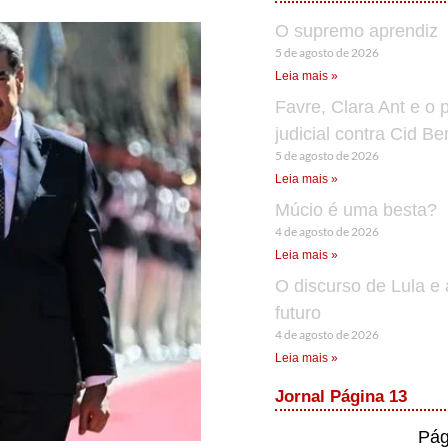
O supremo aprendiz
5 de agosto de 2026
Leia mais »
Favre, Clara Ant e o 
judicial contra Cid B
5 de agosto de 2026
Leia mais »
Múcio é uma besta?
4 de agosto de 2026
Leia mais »
O discurso de Lula e 
futuro
4 de agosto de 2026
Leia mais »
Jornal Página 13
Pág