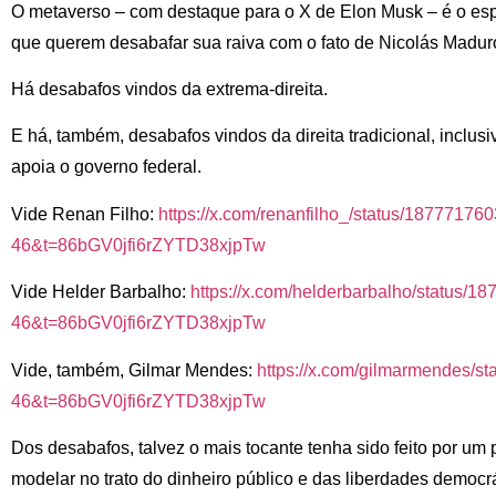
O metaverso – com destaque para o X de Elon Musk – é o espa
que querem desabafar sua raiva com o fato de Nicolás Madur
Há desabafos vindos da extrema-direita.
E há, também, desabafos vindos da direita tradicional, inclusi
apoia o governo federal.
Vide Renan Filho:
https://x.com/renanfilho_/
status/18777176
46&t=86bGV0jfi6rZYTD38xjpTw
Vide Helder Barbalho:
https://x.com/helderbarbalho/
status/1
46&t=86bGV0jfi6rZYTD38xjpTw
Vide, também, Gilmar Mendes:
https://x.com/gilmarmendes/
st
46&t=86bGV0jfi6rZYTD38xjpTw
Dos desabafos, talvez o mais tocante tenha sido feito por u
modelar no trato do dinheiro público e das liberdades democrá