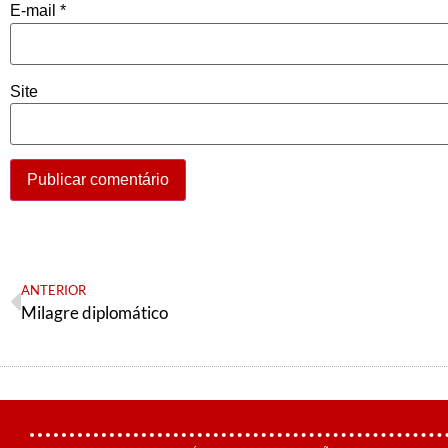
E-mail
*
Site
ANTERIOR
Milagre diplomático