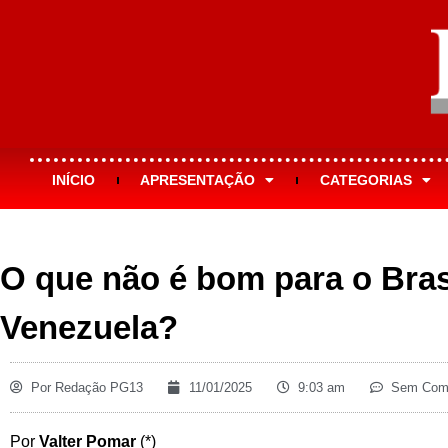
INÍCIO
APRESENTAÇÃO
CATEGORIAS
O que não é bom para o Bras
Venezuela?
Por
Redação PG13
11/01/2025
9:03 am
Sem Come
Por
Valter Pomar
(*)