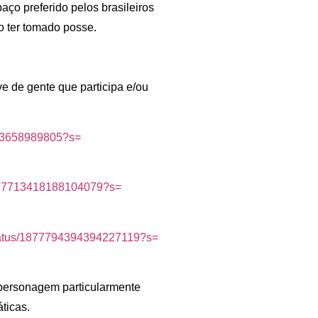
ço preferido pelos brasileiros
o ter tomado posse.
ve de gente que participa e/ou
03658989805?s=
877713418188104079?s=
atus/1877794394394227119?s=
m personagem particularmente
ticas.