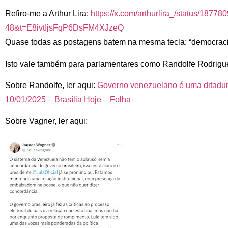
Refiro-me a Arthur Lira:
https://x.com/arthurlira_/
status/18778
48&t=E8ivtIjsFqP6DsFM4XJzeQ
Quase todas as postagens batem na mesma tecla: “democraci
Isto vale também para parlamentares como Randolfe Rodrigu
Sobre Randolfe, ler aqui:
Governo venezuelano é uma ditadura
10/01/2025 – Brasília Hoje – Folha
Sobre Vagner, ler aqui: