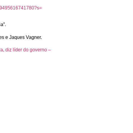
09495616741780?s=
a”.
es e Jaques Vagner.
, diz líder do governo –