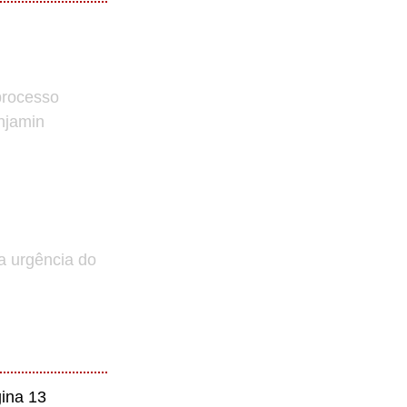
processo
enjamin
a urgência do
ina 13