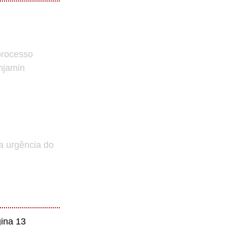
processo
enjamin
a urgência do
ina 13