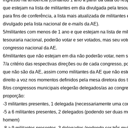
que estejam na lista de militantes em dia divulgada pela teso
para fins de conferência, a lista mais atualizada de militantes
divulgado pela lista nacional de e-mails da AE).
5/militantes com menos de 1 ano e que estejam na lista de mi
tesouraria nacional, poderão votar e ser votados, mas seu vot
congresso nacional da AE.
6/militantes que não estejam em dia não poderão votar, nem s
7/a critério das respectivas direções ou de cada congresso, 
que não são da AE, assim como militantes da AE que não est
direito a voz nos momentos definidos pela mesa diretora dos 
8/os congressos municipais elegerão delegados/as ao congre
proporção:
-3 militantes presentes, 1 delegada (necessariamente uma c
-5 a 6 militantes presentes, 2 delegados (podendo ser duas 
homem)
-8 a 9 militantes presentes, 3 delegados (podendo ser três 