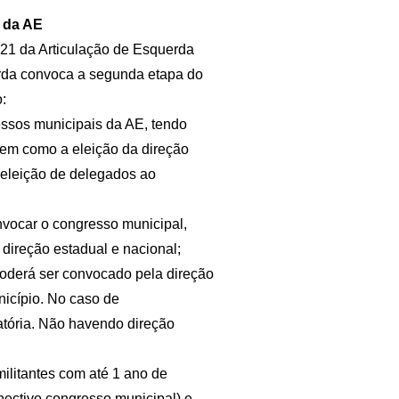
 da AE
21 da Articulação de Esquerda
erda convoca a segunda etapa do
:
essos municipais da AE, tendo
 bem como a eleição da direção
 eleição de delegados ao
onvocar o congresso municipal,
 direção estadual e nacional;
poderá ser convocado pela direção
nicípio. No caso de
atória. Não havendo direção
ilitantes com até 1 ano de
spectivo congresso municipal) e