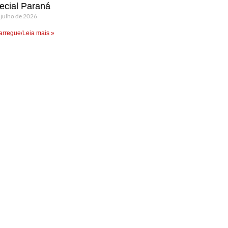
ecial Paraná
 julho de 2026
rregue/Leia mais »