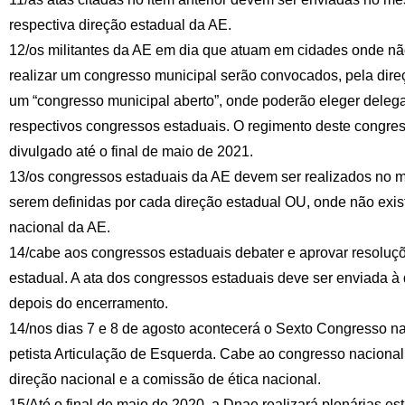
respectiva direção estadual da AE.
12/os militantes da AE em dia que atuam em cidades onde nã
realizar um congresso municipal serão convocados, pela direç
um “congresso municipal aberto”, onde poderão eleger deleg
respectivos congressos estaduais. O regimento deste congres
divulgado até o final de maio de 2021.
13/os congressos estaduais da AE devem ser realizados no m
serem definidas por cada direção estadual OU, onde não exist
nacional da AE.
14/cabe aos congressos estaduais debater e aprovar resoluç
estadual. A ata dos congressos estaduais deve ser enviada à
depois do encerramento.
14/nos dias 7 e 8 de agosto acontecerá o Sexto Congresso na
petista Articulação de Esquerda. Cabe ao congresso nacional
direção nacional e a comissão de ética nacional.
15/Até o final de maio de 2020, a Dnae realizará plenárias es