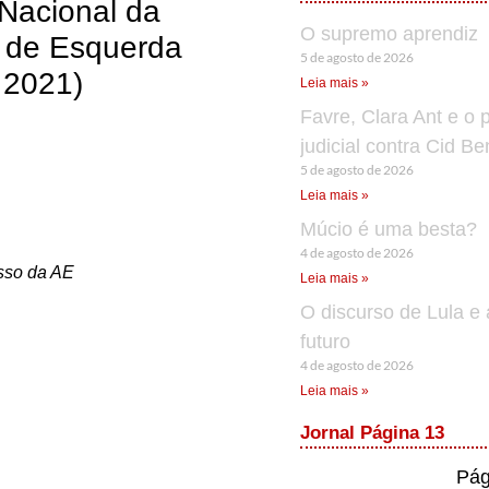
 Nacional da
O supremo aprendiz
o de Esquerda
5 de agosto de 2026
 2021)
Leia mais »
Favre, Clara Ant e o 
judicial contra Cid B
5 de agosto de 2026
Leia mais »
Múcio é uma besta?
4 de agosto de 2026
esso da AE
Leia mais »
O discurso de Lula e 
futuro
4 de agosto de 2026
Leia mais »
Jornal Página 13
Pág