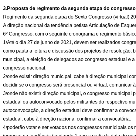
3.Proposta de regimento da segunda etapa do congresso
Regimento da segunda etapa do Sexto Congresso (virtual) 20
A direção nacional da tendência petista Articulação de Esqu
6º Congresso, com o seguinte cronograma e regimento básico
1/Até o dia 27 de junho de 2021, devem ser realizados congr
como pauta a leitura e discussão dos projetos de resolução,
municipal, a eleição de delegados ao congresso estadual e a
congresso nacional.
2/onde existir direção municipal, cabe à direção municipal c
decidir se o congresso será presencial ou virtual, comunicar à
3/onde não existir direção municipal, o congresso municipal 
estadual ou autoconvocado pelos militantes do respectivo mu
autoconvocação, a direção estadual deve confirmar a convoc
estadual, cabe à direção nacional confirmar a convocatória.
4/poderão votar e ser votados nos congressos municipais os m
ingresso na tendência (contando 1 ano a partir da data do re