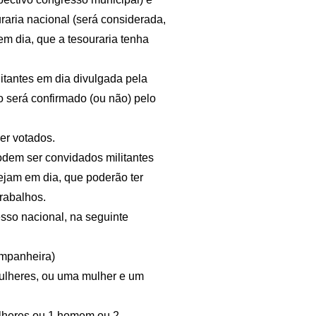
uraria nacional (será considerada,
 em dia, que a tesouraria tenha
litantes em dia divulgada pela
o será confirmado (ou não) pelo
er votados.
podem ser convidados militantes
ejam em dia, que poderão ter
trabalhos.
sso nacional, na seguinte
ompanheira)
mulheres, ou uma mulher e um
mulheres ou 1 homem ou 2