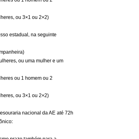
lheres, ou 3×1 ou 2×2)
sso estadual, na seguinte
ompanheira)
mulheres, ou uma mulher e um
mulheres ou 1 homem ou 2
lheres, ou 3×1 ou 2×2)
esouraria nacional da AE até 72h
ônico:
mesmo prazo também para a