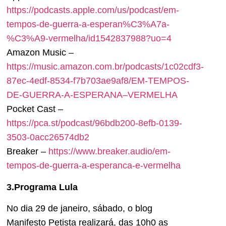
https://podcasts.apple.com/us/podcast/em-
tempos-de-guerra-a-esperan%C3%A7a-
%C3%A9-vermelha/id1542837988?uo=4
Amazon Music –
https://music.amazon.com.br/podcasts/1c02cdf3-
87ec-4edf-8534-f7b703ae9af8/EM-TEMPOS-
DE-GUERRA-A-ESPERANA–VERMELHA
Pocket Cast –
https://pca.st/podcast/96bdb200-8efb-0139-
3503-0acc26574db2
Breaker –
https://www.breaker.audio/em-
tempos-de-guerra-a-esperanca-e-vermelha
3.Programa Lula
No dia 29 de janeiro, sábado, o blog
Manifesto Petista realizará, das 10h0 as