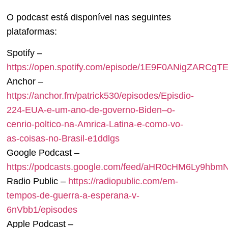
O podcast está disponível nas seguintes
plataformas:
Spotify –
https://open.spotify.com/episode/1E9F0ANigZARCgT
Anchor –
https://anchor.fm/patrick530/episodes/Episdio-
224-EUA-e-um-ano-de-governo-Biden–o-
cenrio-poltico-na-Amrica-Latina-e-como-vo-
as-coisas-no-Brasil-e1ddlgs
Google Podcast –
https://podcasts.google.com/feed/aHR0cHM6Ly9h
Radio Public –
https://radiopublic.com/em-
tempos-de-guerra-a-esperana-v-
6nVbb1/episodes
Apple Podcast –