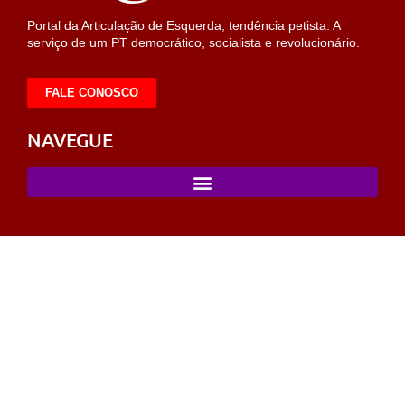
Portal da Articulação de Esquerda, tendência petista. A
serviço de um PT democrático, socialista e revolucionário.
FALE CONOSCO
NAVEGUE
ahabet
https://milliol.com/
selcuksports
taraftarium24
taraftarium24