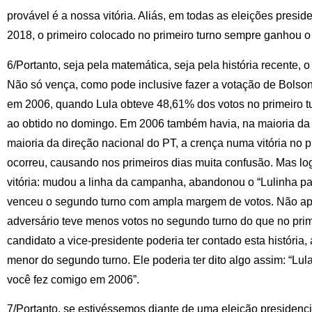
provável é a nossa vitória. Aliás, em todas as eleições presid
2018, o primeiro colocado no primeiro turno sempre ganhou o
6/Portanto, seja pela matemática, seja pela história recente, 
Não só vença, como pode inclusive fazer a votação de Bolson
em 2006, quando Lula obteve 48,61% dos votos no primeiro t
ao obtido no domingo. Em 2006 também havia, na maioria d
maioria da direção nacional do PT, a crença numa vitória no p
ocorreu, causando nos primeiros dias muita confusão. Mas l
vitória: mudou a linha da campanha, abandonou o “Lulinha paz
venceu o segundo turno com ampla margem de votos. Não a
adversário teve menos votos no segundo turno do que no prime
candidato a vice-presidente poderia ter contado esta história, 
menor do segundo turno. Ele poderia ter dito algo assim: “Lul
você fez comigo em 2006”.
7/Portanto, se estivéssemos diante de uma eleição presidenci