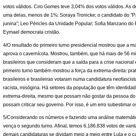
votos válidos. Ciro Gomes teve 3,04% dos votos válidos. As 
uma delas, menos de 1%: Soraya Tronicke; o candidato do “Par
junina”; Leo Péricles da Unidade Popular; Sofia Manzano do
Eymael democrata cristão.
4/O resultado do primeiro turno presidencial mostrou que a ma
aprova o cavernícola. Mostrou, também, que há mais de 56 mil
brasileiros que consideram que a saída para a crise nacional 
primeiro turno também mostrou a força da extrema-direita: pr
brasileiros e brasileiras votaram numa candidatura neofascist
racista, misógina. Há setores da população que têm identida
extrema-direita, mesmo que possam não gostar da pessoa do
possam criticar seu governo. Por isso, é um erro subestimar os
5/Considerando os números e fazendo uma análise matemátic
vença o segundo turno. Afinal, temos 6.186.838 votos de va
demais candidaturas se dividam meio a meio entre Lula e o c