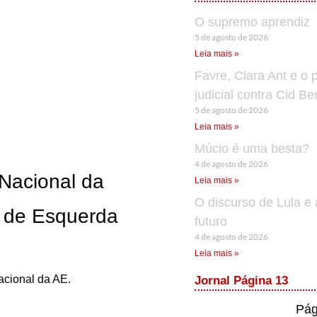
O supremo aprendiz
5 de agosto de 2026
Leia mais »
Favre, Clara Ant e o 
judicial contra Cid B
5 de agosto de 2026
Leia mais »
Múcio é uma besta?
4 de agosto de 2026
 Nacional da
Leia mais »
O discurso de Lula e 
o de Esquerda
futuro
4 de agosto de 2026
Leia mais »
acional da AE.
Jornal Página 13
Pág