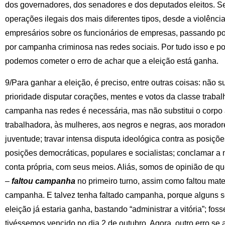
dos governadores, dos senadores e dos deputados eleitos. Se
operações ilegais dos mais diferentes tipos, desde a violência
empresários sobre os funcionários de empresas, passando por
por campanha criminosa nas redes sociais. Por tudo isso e po
podemos cometer o erro de achar que a eleição está ganha.
9/Para ganhar a eleição, é preciso, entre outras coisas: não s
prioridade disputar corações, mentes e votos da classe trabal
campanha nas redes é necessária, mas não substitui o corpo a
trabalhadora, às mulheres, aos negros e negras, aos moradore
juventude; travar intensa disputa ideológica contra as posiçõe
posições democráticas, populares e socialistas; conclamar a 
conta própria, com seus meios. Aliás, somos de opinião de q
–
faltou campanha
no primeiro turno, assim como faltou mate
campanha. E talvez tenha faltado campanha, porque alguns s
eleição já estaria ganha, bastando “administrar a vitória”; fosse
tivéssemos vencido no dia 2 de outubro. Agora, outro erro se 