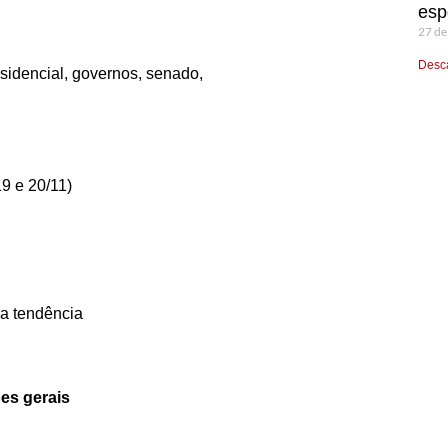
esp
27 de
Desca
esidencial, governos, senado,
19 e 20/11)
da tendência
ões gerais