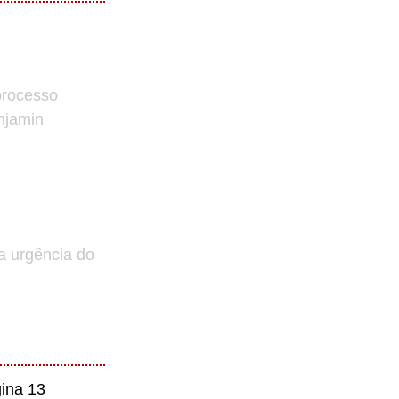
processo
enjamin
a urgência do
ina 13