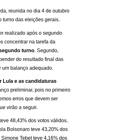
da, reunida no dia 4 de outubro
 turno das eleições gerais.
er realizado após o segundo
os concentrar na tarefa da
o segundo turno
. Segundo,
pender do resultado final das
zar um balanço adequado.
r Lula e as candidaturas
lanço preliminar, pois no primeiro
temos erros que devem ser
ue virão a seguir.
teve 48,43% dos votos válidos.
ola Bolsonaro teve 43,20% dos
. Simone Tebet teve 4,16% dos