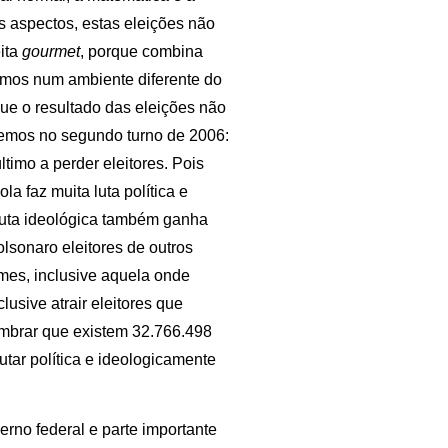
os aspectos, estas eleições não
eita
gourmet
, porque combina
amos num ambiente diferente do
que o resultado das eleições não
izemos no segundo turno de 2006:
ltimo a perder eleitores. Pois
a faz muita luta política e
 luta ideológica também ganha
olsonaro eleitores de outros
omes, inclusive aquela onde
usive atrair eleitores que
embrar que existem 32.766.498
utar política e ideologicamente
erno federal e parte importante