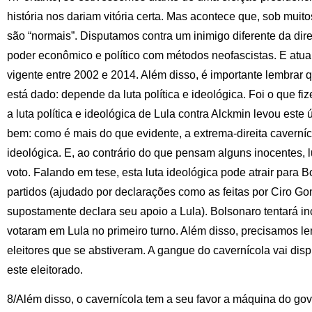
história nos dariam vitória certa. Mas acontece que, sob muit
são “normais”. Disputamos contra um inimigo diferente da dir
poder econômico e político com métodos neofascistas. E atu
vigente entre 2002 e 2014. Além disso, é importante lembrar 
está dado: depende da luta política e ideológica. Foi o que f
a luta política e ideológica de Lula contra Alckmin levou este ú
bem: como é mais do que evidente, a extrema-direita cavernícol
ideológica. E, ao contrário do que pensam alguns inocentes,
voto. Falando em tese, esta luta ideológica pode atrair para B
partidos (ajudado por declarações como as feitas por Ciro G
supostamente declara seu apoio a Lula). Bolsonaro tentará incl
votaram em Lula no primeiro turno. Além disso, precisamos l
eleitores que se abstiveram. A gangue do cavernícola vai disp
este eleitorado.
8/Além disso, o cavernícola tem a seu favor a máquina do gov