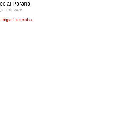
ecial Paraná
 julho de 2026
rregue/Leia mais »