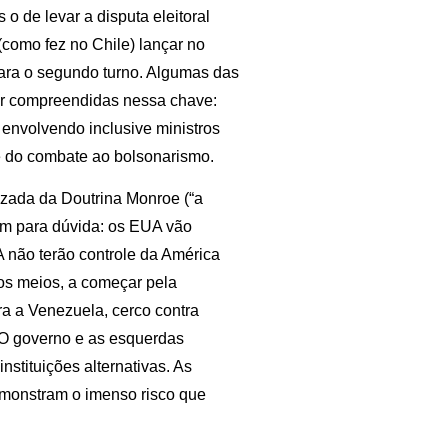
o de levar a disputa eleitoral
(como fez no Chile) lançar no
para o segundo turno. Algumas das
r compreendidas nessa chave:
, envolvendo inclusive ministros
e do combate ao bolsonarismo.
izada da Doutrina Monroe (“a
em para dúvida: os EUA vão
UA não terão controle da América
s os meios, a começar pela
ra a Venezuela, cerco contra
 O governo e as esquerdas
stituições alternativas. As
emonstram o imenso risco que