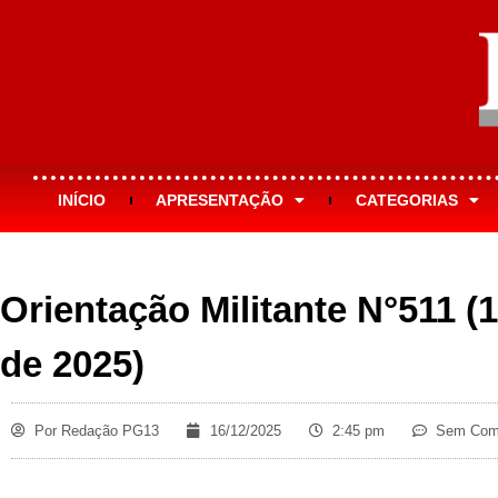
INÍCIO
APRESENTAÇÃO
CATEGORIAS
Orientação Militante N°511 
de 2025)
Por
Redação PG13
16/12/2025
2:45 pm
Sem Come