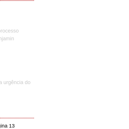
processo
enjamin
a urgência do
ina 13