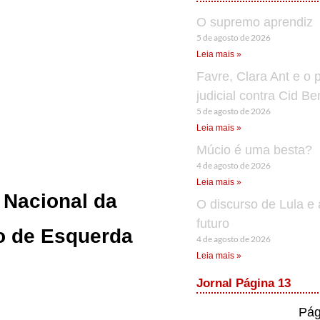
O supremo aprendiz
5 de agosto de 2026
Leia mais »
Favre, Clara Ant e o 
judicial contra Cid B
5 de agosto de 2026
Leia mais »
Múcio é uma besta?
4 de agosto de 2026
Leia mais »
 Nacional da
O discurso de Lula e 
futuro
ão de Esquerda
4 de agosto de 2026
Leia mais »
Jornal Página 13
Pág