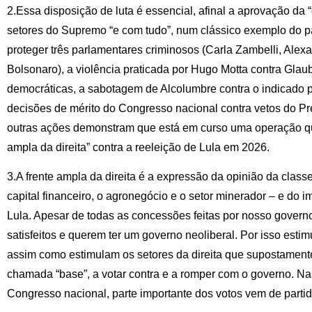
2.Essa disposição de luta é essencial, afinal a aprovação da 
setores do Supremo “e com tudo”, num clássico exemplo do pact
proteger três parlamentares criminosos (Carla Zambelli, Al
Bolsonaro), a violência praticada por Hugo Motta contra Glau
democráticas, a sabotagem de Alcolumbre contra o indicado p
decisões de mérito do Congresso nacional contra vetos do Pr
outras ações demonstram que está em curso uma operação que
ampla da direita” contra a reeleição de Lula em 2026.
3.A frente ampla da direita é a expressão da opinião da clas
capital financeiro, o agronegócio e o setor minerador – e do 
Lula. Apesar de todas as concessões feitas por nosso governo
satisfeitos e querem ter um governo neoliberal. Por isso estimu
assim como estimulam os setores da direita que supostament
chamada “base”, a votar contra e a romper com o governo. Na
Congresso nacional, parte importante dos votos vem de partid