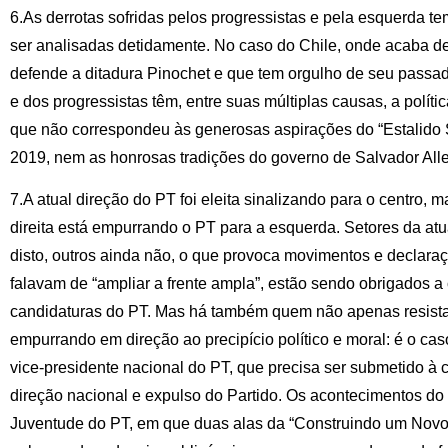
6.As derrotas sofridas pelos progressistas e pela esquerda t
ser analisadas detidamente. No caso do Chile, onde acaba de
defende a ditadura Pinochet e que tem orgulho de seu passad
e dos progressistas têm, entre suas múltiplas causas, a políti
que não correspondeu às generosas aspirações do “Estalido S
2019, nem as honrosas tradições do governo de Salvador All
7.A atual direção do PT foi eleita sinalizando para o centro, 
direita está empurrando o PT para a esquerda. Setores da atu
disto, outros ainda não, o que provoca movimentos e declara
falavam de “ampliar a frente ampla”, estão sendo obrigados a 
candidaturas do PT. Mas há também quem não apenas resista 
empurrando em direção ao precipício político e moral: é o caso
vice-presidente nacional do PT, que precisa ser submetido à 
direção nacional e expulso do Partido. Os acontecimentos do
Juventude do PT, em que duas alas da “Construindo um Novo 