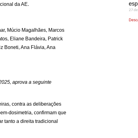
esp
cional da AE.
27 de
Desca
mar, Múcio Magalhães, Marcos
tos, Eliane Bandeira, Patrick
z Boneti, Ana Flávia, Ana
2025, aprova a seguinte
iras, contra as deliberações
a-em-dosimetria, confirmam que
r tanto a direita tradicional