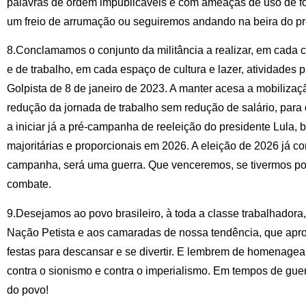
palavras de ordem impublicáveis e com ameaças de uso de fo
um freio de arrumação ou seguiremos andando na beira do pre
8.Conclamamos o conjunto da militância a realizar, em cada 
e de trabalho, em cada espaço de cultura e lazer, atividades 
Golpista de 8 de janeiro de 2023. A manter acesa a mobilizaç
redução da jornada de trabalho sem redução de salário, para
a iniciar já a pré-campanha de reeleição do presidente Lula
majoritárias e proporcionais em 2026. A eleição de 2026 já 
campanha, será uma guerra. Que venceremos, se tivermos polí
combate.
9.Desejamos ao povo brasileiro, à toda a classe trabalhadora,
Nação Petista e aos camaradas de nossa tendência, que apr
festas para descansar e se divertir. E lembrem de homenagear
contra o sionismo e contra o imperialismo. Em tempos de gue
do povo!