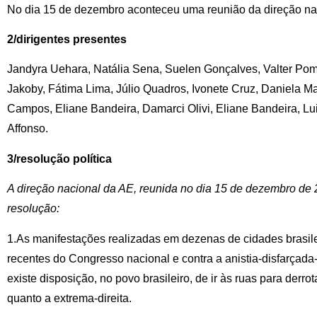
No dia 15 de dezembro aconteceu uma reunião da direção na
2/dirigentes presentes
Jandyra Uehara, Natália Sena, Suelen Gonçalves, Valter Po
Jakoby, Fátima Lima, Júlio Quadros, Ivonete Cruz, Daniela Ma
Campos, Eliane Bandeira, Damarci Olivi, Eliane Bandeira, Lui
Affonso.
3/resolução política
A direção nacional da AE, reunida no dia 15 de dezembro de 
resolução:
1.As manifestações realizadas em dezenas de cidades brasile
recentes do Congresso nacional e contra a anistia-disfarçad
existe disposição, no povo brasileiro, de ir às ruas para derrota
quanto a extrema-direita.