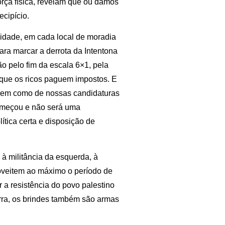
rça física, revelam que ou damos
cipício.
cidade, em cada local de moradia
para marcar a derrota da Intentona
ão pelo fim da escala 6×1, pela
 que os ricos paguem impostos. E
, bem como de nossas candidaturas
começou e não será uma
tica certa e disposição de
 à militância da esquerda, à
oveitem ao máximo o período de
 a resistência do povo palestino
rra, os brindes também são armas