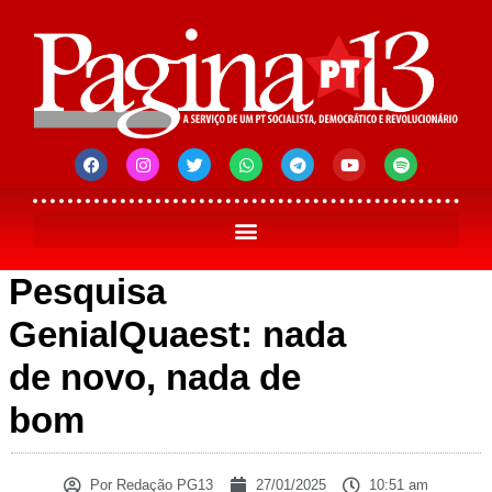
Pesquisa
GenialQuaest: nada
de novo, nada de
bom
Por
Redação PG13
27/01/2025
10:51 am