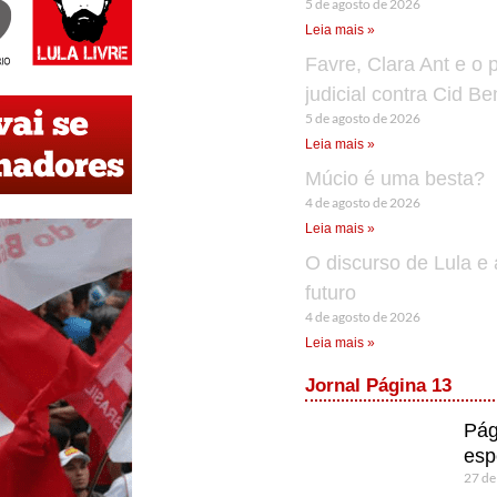
5 de agosto de 2026
Leia mais »
Favre, Clara Ant e o 
judicial contra Cid B
5 de agosto de 2026
Leia mais »
Múcio é uma besta?
4 de agosto de 2026
Leia mais »
O discurso de Lula e 
futuro
4 de agosto de 2026
Leia mais »
Jornal Página 13
Pág
esp
27 de