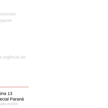
processo
enjamin
a urgência do
ina 13
ecial Paraná
 julho de 2026