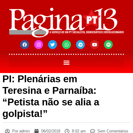
PI: Plenárias em
Teresina e Parnaíba:
“Petista não se alia a
golpista!”
Por
admin
06/02/2018
8:02 am
Sem Comentários