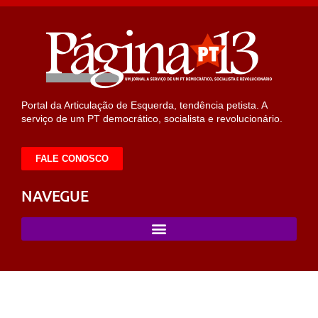
Portal da Articulação de Esquerda, tendência petista. A
serviço de um PT democrático, socialista e revolucionário.
FALE CONOSCO
NAVEGUE
/
selcuksports
taraftarium24
taraftarium24
iptv satın al
dizipal
ligobe