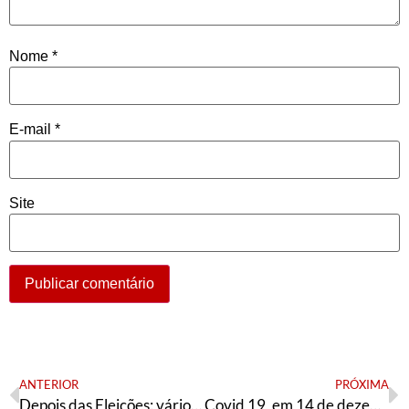
Nome
*
E-mail
*
Site
ANTERIOR
PRÓXIMA
Depois das Eleições: vários caminhos a seguir
Covid 19, em 14 de dezembro: Cuba 137 mortos; Brasil 182 mil mortos