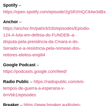
Spotify
–
https://open.spotify.com/episode/2gSRXHQC84w3dB
Anchor
–
https://anchor.fm/patrick530/episodes/Episdio-
124-A-luta-em-defesa-do-FUNDEB–a-
disputa-pela-presidncia-da-Cmara-e-do-
Senado-e-a-resistncia-pela-nomeao-dos-
reitores-eleitos-enqi84
Google Podcast
–
https://podcasts.google.com/feed/
Radio Public
–
https://radiopublic.com/em-
tempos-de-guerra-a-esperana-v-
6nVbb1/episodes
Breaker
–
https://www.breaker.audio/em-