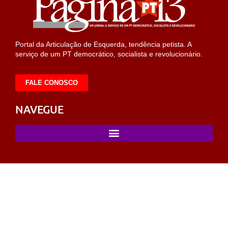
Portal da Articulação de Esquerda, tendência petista. A
serviço de um PT democrático, socialista e revolucionário.
FALE CONOSCO
NAVEGUE
m/
selcuksports
taraftarium24
taraftarium24
iptv satın al
dizipal
ligob