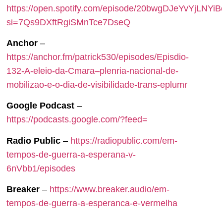
https://open.spotify.com/episode/20bwgDJeYvYjLNYi
si=7Qs9DXftRgiSMnTce7DseQ
Anchor
–
https://anchor.fm/patrick530/episodes/Episdio-
132-A-eleio-da-Cmara–plenria-nacional-de-
mobilizao-e-o-dia-de-visibilidade-trans-eplumr
Google Podcast
–
https://podcasts.google.com/?feed=
Radio Public
–
https://radiopublic.com/em-
tempos-de-guerra-a-esperana-v-
6nVbb1/episodes
Breaker
–
https://www.breaker.audio/em-
tempos-de-guerra-a-esperanca-e-vermelha