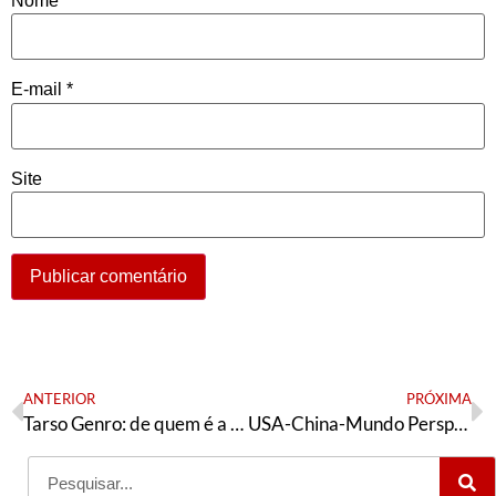
Nome
*
E-mail
*
Site
ANTERIOR
PRÓXIMA
Tarso Genro: de quem é a “culpa”?
USA-China-Mundo Perspectivas I