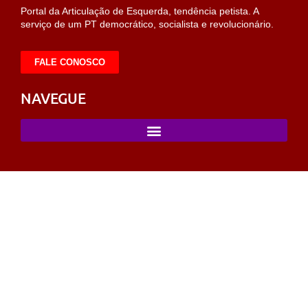
Portal da Articulação de Esquerda, tendência petista. A
serviço de um PT democrático, socialista e revolucionário.
FALE CONOSCO
NAVEGUE
ashabet
pusulabet
sahabet
https://milliol.com/
selcuksports
tarafta