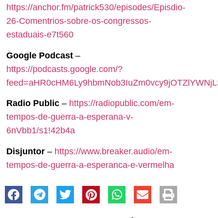
https://anchor.fm/patrick530/episodes/Episdio-
26-Comentrios-sobre-os-congressos-
estaduais-e7t560
Google Podcast
–
https://podcasts.google.com/?
feed=aHR0cHM6Ly9hbmNob3IuZm0vcy9jOTZlYWN
Radio Public
–
https://radiopublic.com/em-
tempos-de-guerra-a-esperana-v-
6nVbb1/s1!42b4a
Disjuntor
–
https://www.breaker.audio/em-
tempos-de-guerra-a-esperanca-e-vermelha