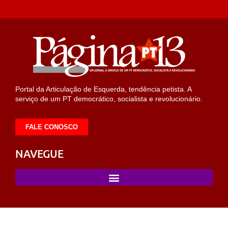
Portal da Articulação de Esquerda, tendência petista. A
serviço de um PT democrático, socialista e revolucionário.
FALE CONOSCO
NAVEGUE
rts
taraftarium24
taraftarium24
iptv satın al
dizipal
ligobet
starzbet
be