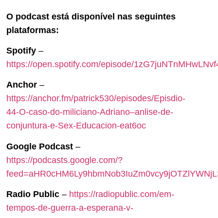
O podcast está disponível nas seguintes
plataformas:
Spotify
–
https://open.spotify.com/episode/1zG7juNTnMHwLN
Anchor
–
https://anchor.fm/patrick530/episodes/Episdio-
44-O-caso-do-miliciano-Adriano–anlise-de-
conjuntura-e-Sex-Educacion-eat6oc
Google Podcast
–
https://podcasts.google.com/?
feed=aHR0cHM6Ly9hbmNob3IuZm0vcy9jOTZlYW
Radio Public
–
https://radiopublic.com/em-
tempos-de-guerra-a-esperana-v-