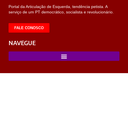
Portal da Articulação de Esquerda, tendência petista. A
serviço de um PT democrático, socialista e revolucionário.
FALE CONOSCO
NAVEGUE
bet
sahabet
https://milliol.com/
selcuksports
taraftarium24
taraftar