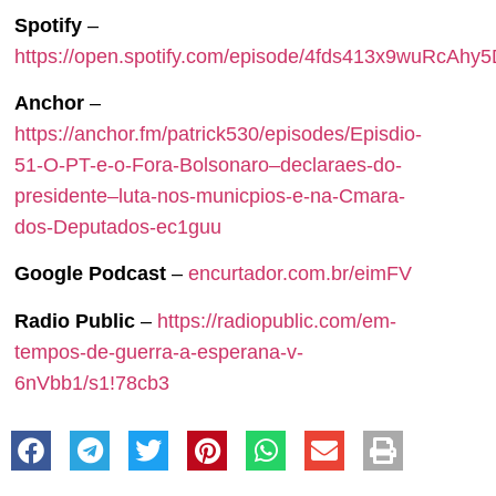
Spotify
–
https://open.spotify.com/episode/4fds413x9wuRcAhy
Anchor
–
https://anchor.fm/patrick530/episodes/Episdio-
51-O-PT-e-o-Fora-Bolsonaro–declaraes-do-
presidente–luta-nos-municpios-e-na-Cmara-
dos-Deputados-ec1guu
Google Podcast
–
encurtador.com.br/eimFV
Radio Public
–
https://radiopublic.com/em-
tempos-de-guerra-a-esperana-v-
6nVbb1/s1!78cb3