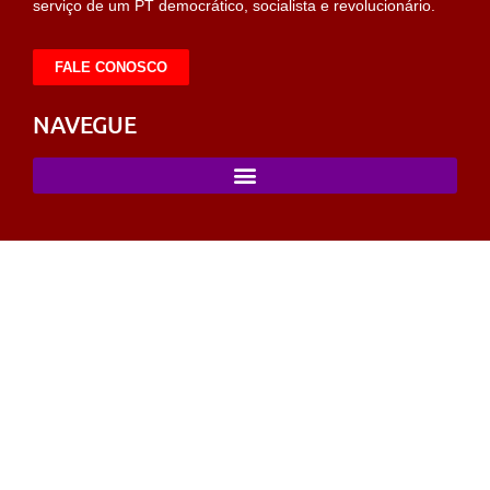
serviço de um PT democrático, socialista e revolucionário.
FALE CONOSCO
NAVEGUE
abet
sahabet
https://milliol.com/
selcuksports
taraftarium24
taraftar