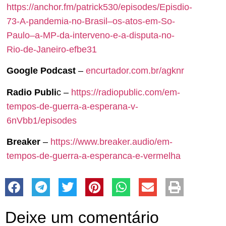
https://anchor.fm/patrick530/episodes/Episdio-
73-A-pandemia-no-Brasil–os-atos-em-So-
Paulo–a-MP-da-interveno-e-a-disputa-no-
Rio-de-Janeiro-efbe31
Google Podcast
–
encurtador.com.br/agknr
Radio Publi
c –
https://radiopublic.com/em-
tempos-de-guerra-a-esperana-v-
6nVbb1/episodes
Breaker
–
https://www.breaker.audio/em-
tempos-de-guerra-a-esperanca-e-vermelha
Deixe um comentário