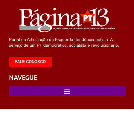
Portal da Articulação de Esquerda, tendência petista. A
serviço de um PT democrático, socialista e revolucionário.
FALE CONOSCO
NAVEGUE
sulabet
sahabet
https://milliol.com/
selcuksports
taraftarium24
tara