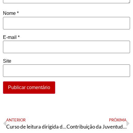
Nome
*
E-mail
*
Site
ANTERIOR
PRÓXIMA
Curso de leitura dirigida de O Capital
Contribuição da Juventude da Articulação de Esquerda ao Seminário de Entidades Gerais da UNE