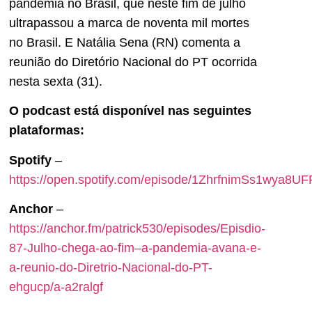
pandemia no Brasil, que neste fim de julho
ultrapassou a marca de noventa mil mortes
no Brasil. E Natália Sena (RN) comenta a
reunião do Diretório Nacional do PT ocorrida
nesta sexta (31).
O podcast está disponível nas seguintes
plataformas:
Spotify
–
https://open.spotify.com/episode/1ZhrfnimSs1wya8
Anchor
–
https://anchor.fm/patrick530/episodes/Episdio-
87-Julho-chega-ao-fim–a-pandemia-avana-e-
a-reunio-do-Diretrio-Nacional-do-PT-
ehgucp/a-a2ralgf