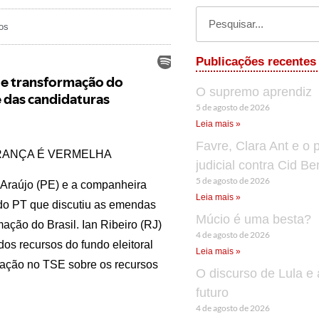
os
Publicações recentes
O supremo aprendiz
5 de agosto de 2026
Leia mais »
Favre, Clara Ant e o 
RANÇA É VERMELHA
judicial contra Cid B
5 de agosto de 2026
 Araújo (PE) e a companheira
Leia mais »
 do PT que discutiu as emendas
Múcio é uma besta?
ção do Brasil. Ian Ribeiro (RJ)
4 de agosto de 2026
dos recursos do fundo eleitoral
Leia mais »
otação no TSE sobre os recursos
O discurso de Lula e 
futuro
4 de agosto de 2026