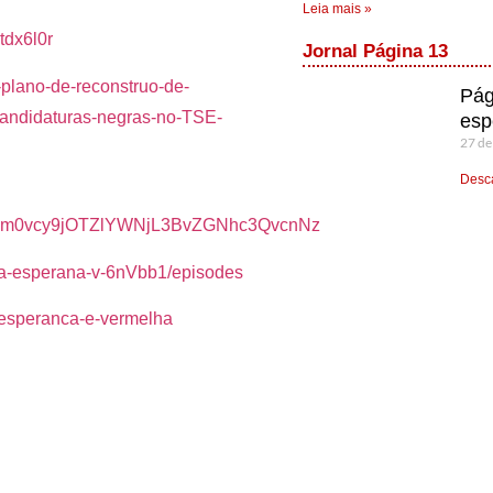
Leia mais »
tdx6l0r
Jornal Página 13
-plano-de-reconstruo-de-
Pág
candidaturas-negras-no-TSE-
esp
27 de
Desca
IuZm0vcy9jOTZlYWNjL3BvZGNhc3QvcnNz
-a-esperana-v-6nVbb1/episodes
-esperanca-e-vermelha