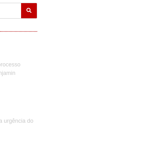
processo
enjamin
a urgência do