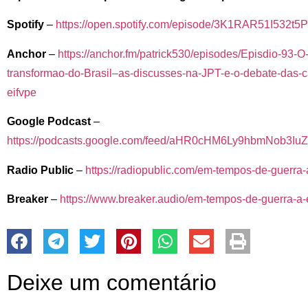
Spotify
–
https://open.spotify.com/episode/3K1RAR51I532t5P
Anchor
–
https://anchor.fm/patrick530/episodes/Episdio-93-O
transformao-do-Brasil–as-discusses-na-JPT-e-o-debate-das-
eifvpe
Google Podcast
–
https://podcasts.google.com/feed/aHR0cHM6Ly9hbmNob3
Radio Public
–
https://radiopublic.com/em-tempos-de-guerra
Breaker
–
https://www.breaker.audio/em-tempos-de-guerra-a
Deixe um comentário