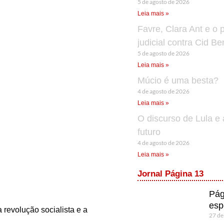
5 de agosto de 2026
Leia mais »
Favre, Clara Ant e o 
judicial contra Cid B
5 de agosto de 2026
Leia mais »
Múcio é uma besta?
4 de agosto de 2026
Leia mais »
O discurso de Lula e 
futuro
4 de agosto de 2026
Leia mais »
Jornal Página 13
Pág
esp
evolução socialista e a
27 de