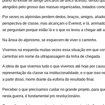
plano só existe se atingir píncaros de difícil acesso, sendo q
atingidos pelo grosso das massas organizadas, tratados como
Por vezes os alpinistas perdem dedos, braços, amigos, aliad
perspectiva de classe, mas alcançam o Everest, e lá, animado
se perguntam porque estão lá e o que os levou a chegar até al
Na ânsia do alpinismo, se esquecem de viver o caminho.
Vivemos na esquerda muitas vezes essa situação em que co
caminhar em nome da ultrapassagem da linha de chegada.
A ideia de que vivemos tudo o que vivemos até hoje por causa
representação da classe na institucionalidade, e o que isso n
a partir disso, morre diante da euforia do resultado final.
Perceber o que precisamos cuidar no grande projeto, para 
nesta guerra, é fundamental pro revolucionário.