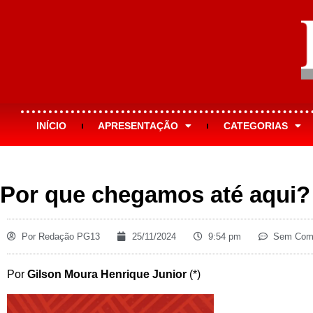
INÍCIO
APRESENTAÇÃO
CATEGORIAS
Por que chegamos até aqui?
Por
Redação PG13
25/11/2024
9:54 pm
Sem Come
Por
Gilson Moura Henrique Junior
(*)