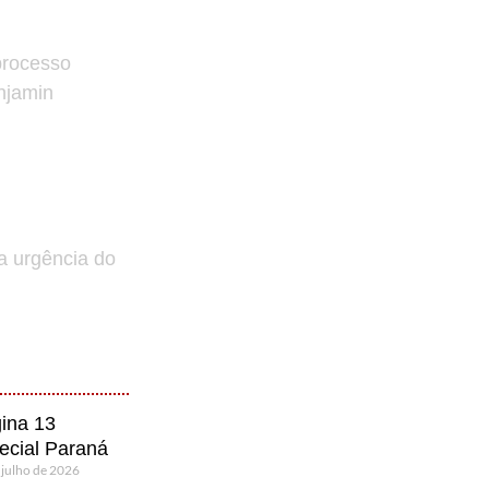
processo
enjamin
a urgência do
ina 13
ecial Paraná
 julho de 2026