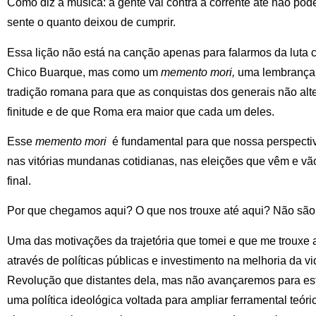
Como diz a música: a gente vai contra a corrente até não poder
sente o quanto deixou de cumprir.
Essa lição não está na canção apenas para falarmos da luta c
Chico Buarque, mas como um
memento mori,
uma lembrança 
tradição romana para que as conquistas dos generais não alt
finitude e de que Roma era maior que cada um deles.
Esse
memento mori
é fundamental para que nossa perspectiv
nas vitórias mundanas cotidianas, nas eleições que vêm e vã
final.
Por que chegamos aqui? O que nos trouxe até aqui? Não são 
Uma das motivações da trajetória que tomei e que me trouxe 
através de políticas públicas e investimento na melhoria da 
Revolução que distantes dela, mas não avançaremos para es
uma política ideológica voltada para ampliar ferramental teó