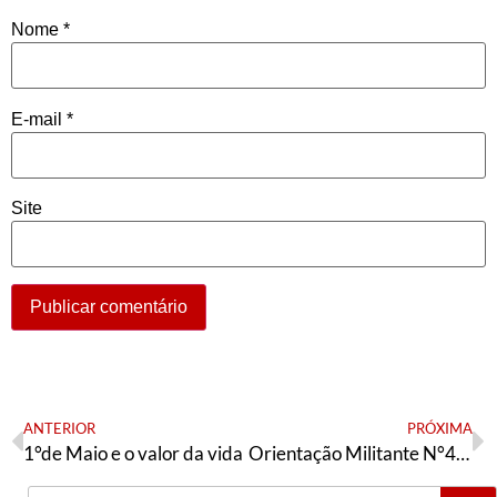
Nome
*
E-mail
*
Site
ANTERIOR
PRÓXIMA
1°de Maio e o valor da vida
Orientação Militante N°421 (03 de maio de 2024)