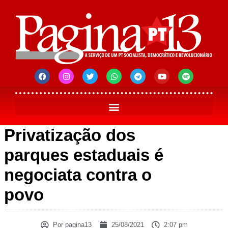
Privatização dos
parques estaduais é
negociata contra o
povo
Por
pagina13
25/08/2021
2:07 pm