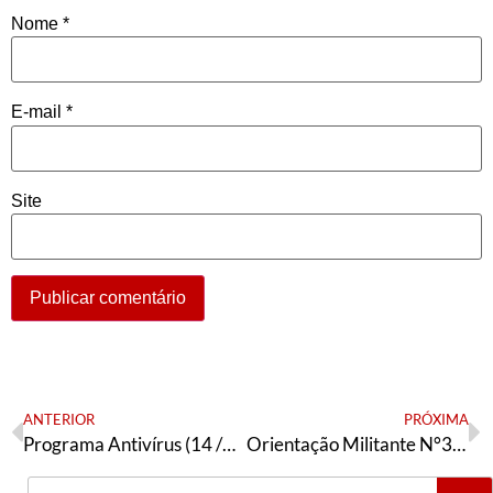
Nome
*
E-mail
*
Site
ANTERIOR
PRÓXIMA
Programa Antivírus (14 /02/2023)
Orientação Militante N°361 (1° de março de 2023)