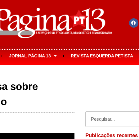
JORNAL PÁGINA 13
REVISTA ESQUERDA PETISTA
sa sobre
no
Publicações recentes