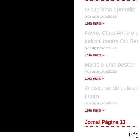
O supremo aprendiz
5 de agosto de 2026
Leia mais »
Favre, Clara Ant e o 
judicial contra Cid B
5 de agosto de 2026
Leia mais »
Múcio é uma besta?
4 de agosto de 2026
Leia mais »
O discurso de Lula e 
futuro
4 de agosto de 2026
Leia mais »
Jornal Página 13
Pág