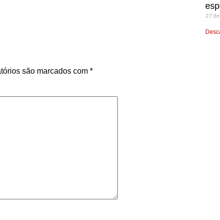
esp
27 de
Desca
tórios são marcados com
*