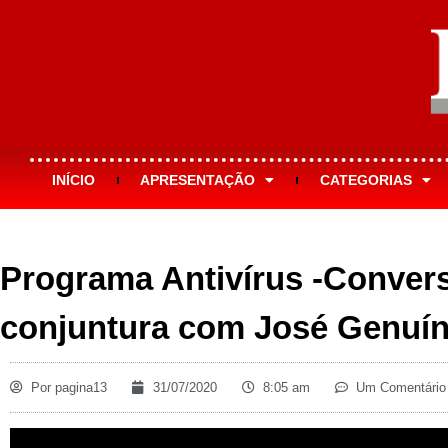
INÍCIO
APRESENTAÇÃO
CATEGORIAS
Programa Antivírus -Conver
conjuntura com José Genuí
Por
pagina13
31/07/2020
8:05 am
Um Comentário