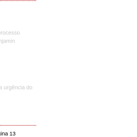
processo
enjamin
a urgência do
ina 13