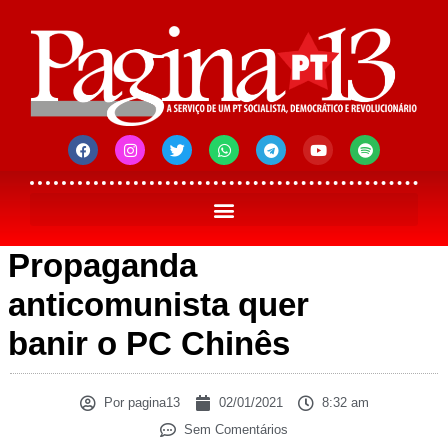
Propaganda
anticomunista quer
banir o PC Chinês
Por
pagina13
02/01/2021
8:32 am
Sem Comentários