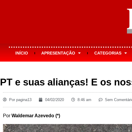
INÍCIO
APRESENTAÇÃO
CATEGORIAS
PT e suas alianças! E os nos
Por
pagina13
04/02/2020
8:46 am
Sem Comentári
Por
Waldemar Azevedo (*)