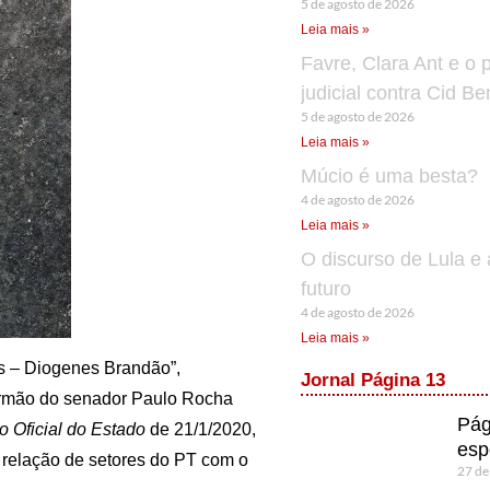
5 de agosto de 2026
Leia mais »
Favre, Clara Ant e o 
judicial contra Cid B
5 de agosto de 2026
Leia mais »
Múcio é uma besta?
4 de agosto de 2026
Leia mais »
O discurso de Lula e 
futuro
4 de agosto de 2026
Leia mais »
is – Diogenes Brandão”,
Jornal Página 13
irmão do senador Paulo Rocha
Pág
io Oficial do Estado
de 21/1/2020,
esp
 relação de setores do PT com o
27 de