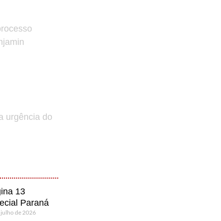
processo
enjamin
a urgência do
ina 13
ecial Paraná
 julho de 2026