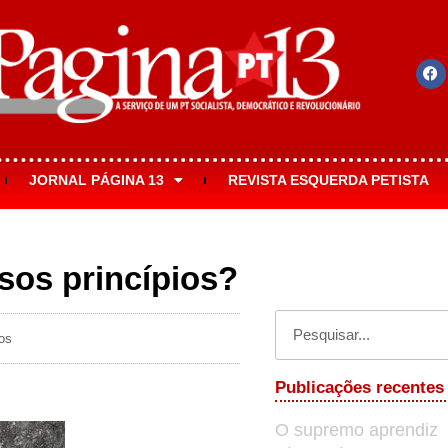
JORNAL PÁGINA 13
REVISTA ESQUERDA PETISTA
sos princípios?
os
Publicações recentes
O supremo aprendiz