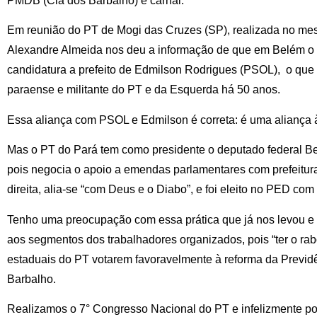
PMDB (Clã dos Barbalho) é carnal.
Em reunião do PT de Mogi das Cruzes (SP), realizada no mes
Alexandre Almeida nos deu a informação de que em Belém o 
candidatura a prefeito de Edmilson Rodrigues (PSOL), o qu
paraense e militante do PT e da Esquerda há 50 anos.
Essa aliança com PSOL e Edmilson é correta: é uma aliança 
Mas o PT do Pará tem como presidente o deputado federal Be
pois negocia o apoio a emendas parlamentares com prefeitura
direita, alia-se “com Deus e o Diabo”, e foi eleito no PED co
Tenho uma preocupação com essa prática que já nos levou e n
aos segmentos dos trabalhadores organizados, pois “ter o rab
estaduais do PT votarem favoravelmente à reforma da Previd
Barbalho.
Realizamos o 7° Congresso Nacional do PT e infelizmente pouc