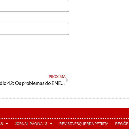
PRÓXIMA
Poscast Episódio 42: Os problemas do ENEM/SISU, a reforma da previdência nos estados (RN e BA) e as atividades da AE
AS
JORNAL PÁGINA 13
REVISTA ESQUERDA PETISTA
REGIÕE