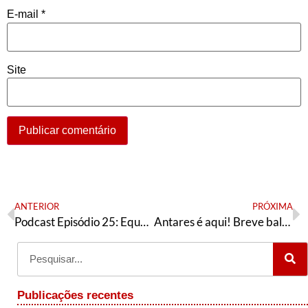
E-mail
*
Site
ANTERIOR
PRÓXIMA
Podcast Episódio 25: Equador, STF, reunião da Executiva do PT e o Coringa
Antares é aqui! Breve balanço do PED 2019 em São Paulo e as tarefas do 7º Congresso do PT-SP
Publicações recentes