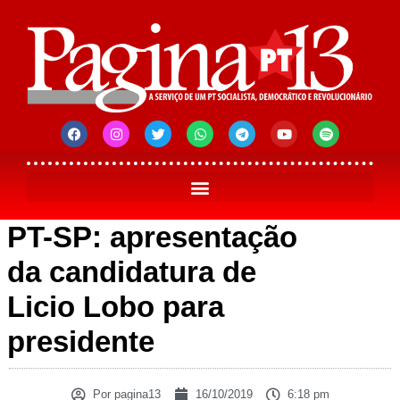
PT-SP: apresentação
da candidatura de
Licio Lobo para
presidente
Por
pagina13
16/10/2019
6:18 pm