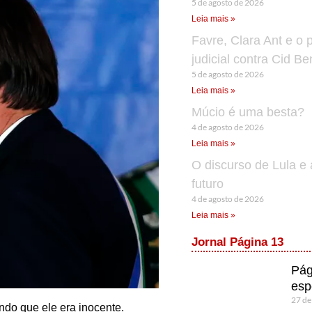
5 de agosto de 2026
Leia mais »
Favre, Clara Ant e o 
judicial contra Cid B
5 de agosto de 2026
Leia mais »
Múcio é uma besta?
4 de agosto de 2026
Leia mais »
O discurso de Lula e 
futuro
4 de agosto de 2026
Leia mais »
Jornal Página 13
Pág
esp
27 de
do que ele era inocente.