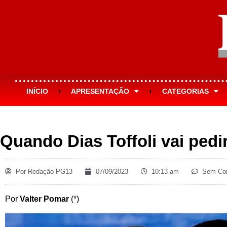
INÍCIO
APRESENTAÇÃO
CATEGORIAS
Quando Dias Toffoli vai pedir
Por
Redação PG13
07/09/2023
10:13 am
Sem Com
Por
Valter Pomar
(*)