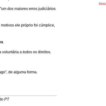
Desca
“um dos maiores erros judiciários
motivos ele próprio foi cúmplice,
es
.
oluntária a todos os direitos.
pago”, de alguma forma.
 do PT