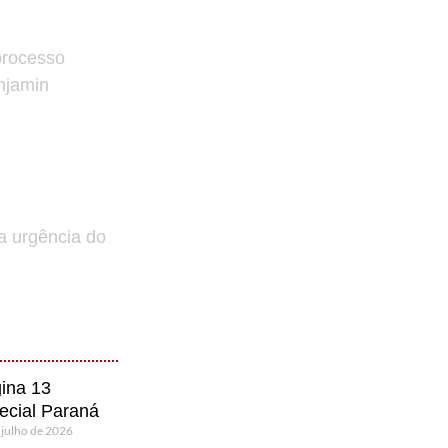
processo
enjamin
a urgência do
ina 13
ecial Paraná
 julho de 2026