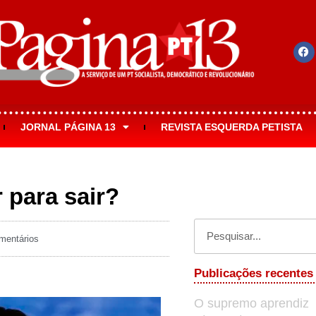
JORNAL PÁGINA 13
REVISTA ESQUERDA PETISTA
 para sair?
entários
Publicações recentes
O supremo aprendiz