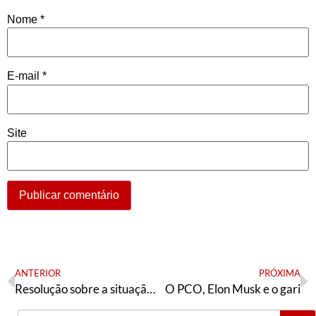
Nome
*
E-mail
*
Site
ANTERIOR
PRÓXIMA
Resolução sobre a situação política – O tempo corre contra nós
O PCO, Elon Musk e o gari