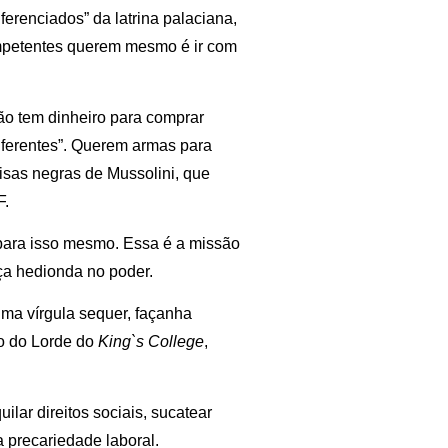
ferenciados” da latrina palaciana,
mpetentes querem mesmo é ir com
ão tem dinheiro para comprar
iferentes”. Querem armas para
misas negras de Mussolini, que
F.
 para isso mesmo. Essa é a missão
nça hedionda no poder.
ma vírgula sequer, façanha
to do Lorde do
King`s College
,
ilar direitos sociais, sucatear
 precariedade laboral.