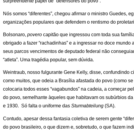
surpreendente papel de “defensores do povo”.
Nós somos “diferentes”, chegou afirmar o ministro Guedes, egr
organizações populares que defendem o rentismo do proletar
Bolsonaro,
povero
capitão que ingressou com toda sua família
obrigado a fazer “rachadinhas” e a ingressar no doce mundo a
seus parcos vencimentos de deputado federal não conseguiam 
“atleta”. Uma tragédia popular, sem dúvida.
Weintraub, nosso fulgurante Gene Kelly, disse, confundindo c
como muitos, que odeia a Brasília afastada do povo (como se
colocaria todos esses “vagabundos” na cadeia, a começar p
do povo, semelhante àqueles que habitavam os subúrbios d
e 1930. Só falta o uniforme das
Sturmabteilung
(SA).
Contudo, apesar dessa fantasia coletiva de serem gente “dife
do povo brasileiro, o que dizem e, sobretudo, o que fazem ind