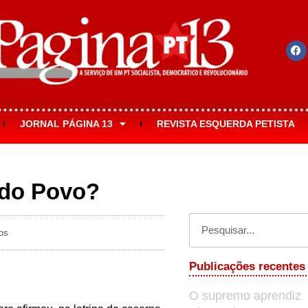
JORNAL PÁGINA 13
REVISTA ESQUERDA PETISTA
 do Povo?
os
Publicações recentes
O supremo aprendiz