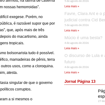
ro afirmou, na latrina de caserna
5 de agosto de 2026
Leia mais »
em nossas hemorroidas”.
Favre, Clara Ant e o 
difícil exegese. Porém, no
judicial contra Cid B
pública, é razoável supor que por
5 de agosto de 2026
as”, que, após mais de três
Leia mais »
depois do macartismo, ainda
Múcio é uma besta?
4 de agosto de 2026
gens tropicais.
Leia mais »
smo bolsonarista tudo é possível.
O discurso de Lula e 
fico, mamadeiras de pênis, terra
futuro
 outros usos, como a cloroquina.
4 de agosto de 2026
im, atesta.
Leia mais »
Jornal Página 13
ntasia singular de que o governo
políticos corruptos.
Pág
esp
varam a si mesmos o
27 de