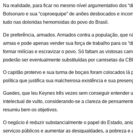
Na realidade, para ficar no mesmo nível argumentativo dos “di
Bolsonaro e sua “coproequipe” de anões desbocados e inco
tudo nas doloridas hemorroidas do povo do Brasil.
De preferência, armados. Armados contra a população, que n
armas e pode apenas vender sua força de trabalho para os “d
formar milícias e escravizar o povo. Só faltam as vistosas ca
poderão ser eventualmente substituídas por camisetas da CB
O capitão protervo e sua turma de boçais foram colocados lá
política que justifica sua malcheirosa existência e sua prese
Guedes, que leu Keynes três vezes sem conseguir entender u
intelectual de vulto, considerando-se a clareza de pensamen
resumiu bem os objetivos.
O negócio é reduzir substancialmente o papel do Estado, aniqu
serviços públicos e aumentar as desigualdades, a pobreza e a