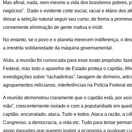
Mas afinal, nada, nem mesmo a vida dos brasileiros pobres, 
negócios”. Dado o evidente corte social, racial e etário dos a
deixar a seleção natural seguir seu curso, de forma a promove
conveniente eliminação de gente inativa e inútil.
No entanto, se o povo e o planeta merecem indiferença, o des
a irrestrita solidariedade da máquina governamental.
Aliás, a reunião foi convocada para esse exato propósito: faz
Federal, mas todo o aparelho de Estado proteja o capitão, fil
investigações sobre “rachadinhas”, lavagem de dinheiro, arti
agrupamentos milicianos, interferências na Polícia Federal etc
A reunião demonstrou claramente que o capitão está, por ass
mão”, crescentemente isolado e com a popularidade em queda
capitão, encurralado, ataca. Tudo e todos. Ataca a razão, a ciê
Congresso, a democracia, a vida etc. Tudo para tentar perman
apoio daqueles que querem reabrir a economia a qualquer cust