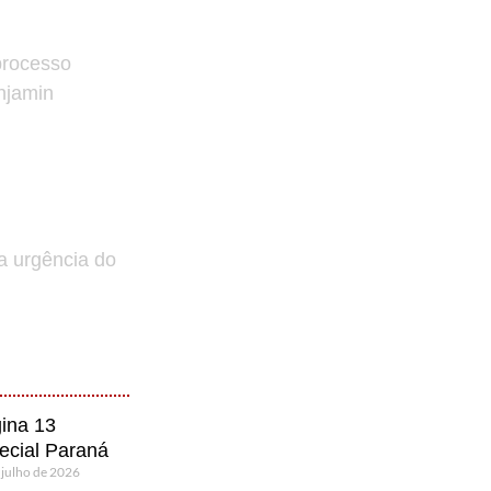
processo
enjamin
a urgência do
ina 13
ecial Paraná
 julho de 2026