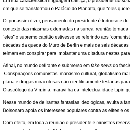
Em sua característica linguagem castiça, o presidente Bolsona
em que se transformou o Palácio do Planalto, que “eles quer
O, por assim dizer, pensamento do presidente é tortuoso e de 
contexto das miasmas externadas na surreal reunião tornada 
“eles” o supremo capitão estivesse se referindo aos “comunist
décadas da queda do Muro de Berlin e mais de seis décadas 
teimam em conspirar para implantar uma ditadura nestas para
Afinal, no mundo delirante e submerso em
fake news
do fasci
Conspirações comunistas, marxismo cultural, globalismo malé
plana e drogas miraculosas não cientificamente testadas para
O astrólogo da Virgínia, maravilha da intelectualidade tupiniqu
Nesse mundo de delirantes fantasias ideológicas, avulta a fa
Bolsonaro apoia os interesses populares contra as elites e os 
Com efeito, em toda a reunião o presidente e ministros reser