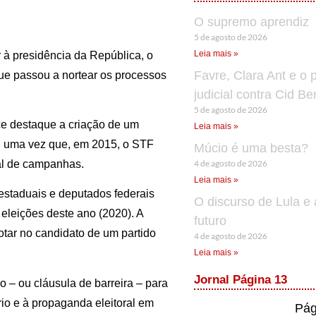
O supremo aprendiz
5 de agosto de 2026
Leia mais »
à presidência da República, o
Favre, Clara Ant e o 
que passou a nortear os processos
judicial contra Cid B
5 de agosto de 2026
e destaque a criação de um
Leia mais »
s, uma vez que, em 2015, o STF
Múcio é uma besta?
4 de agosto de 2026
ial de campanhas.
Leia mais »
estaduais e deputados federais
O discurso de Lula e 
 eleições deste ano (2020). A
futuro
 votar no candidato de um partido
4 de agosto de 2026
Leia mais »
Jornal Página 13
 – ou cláusula de barreira – para
io e à propaganda eleitoral em
Pág