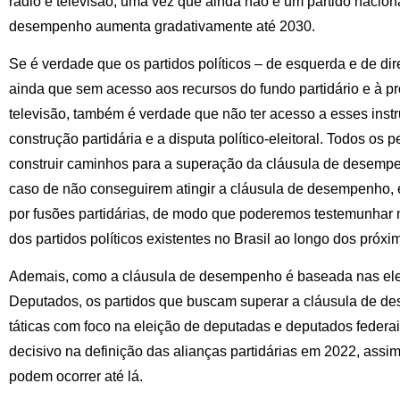
rádio e televisão, uma vez que ainda não é um partido nacion
desempenho aumenta gradativamente até 2030.
Se é verdade que os partidos políticos – de esquerda e de dir
ainda que sem acesso aos recursos do fundo partidário e à pr
televisão, também é verdade que não ter acesso a esses instr
construção partidária e a disputa político-eleitoral. Todos os
construir caminhos para a superação da cláusula de desempen
caso de não conseguirem atingir a cláusula de desempenho, 
por fusões partidárias, de modo que poderemos testemunhar 
dos partidos políticos existentes no Brasil ao longo dos próxi
Ademais, como a cláusula de desempenho é baseada nas el
Deputados, os partidos que buscam superar a cláusula de 
táticas com foco na eleição de deputadas e deputados federais
decisivo na definição das alianças partidárias em 2022, assi
podem ocorrer até lá.