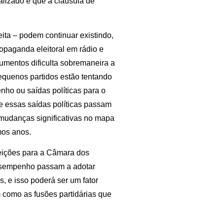
alizado e que a cláusula de
eita – podem continuar existindo,
opaganda eleitoral em rádio e
umentos dificulta sobremaneira a
 pequenos partidos estão tentando
ho ou saídas políticas para o
e essas saídas políticas passam
mudanças significativas no mapa
mos anos.
eições para a Câmara dos
desempenho passam a adotar
, e isso poderá ser um fator
m como as fusões partidárias que