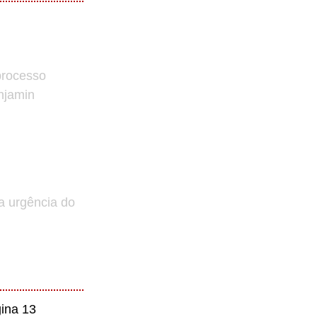
processo
enjamin
a urgência do
ina 13