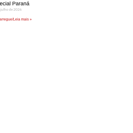
ecial Paraná
 julho de 2026
rregue/Leia mais »